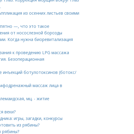
.
Аппликация из осенних листьев своими
 пятно —, что это такое
ления от носослезной борозды
ии. Когда нужна биоревитализация
азания к проведению LPG массажа
гия. Безоперационная
е инъекций ботулотоксинов (ботокс/
имфодренажный массаж лица в
емаидская, мц. - житие
я веки?
дника: игры, загадки, конкурсы
отовить из рябины?
з рябины?