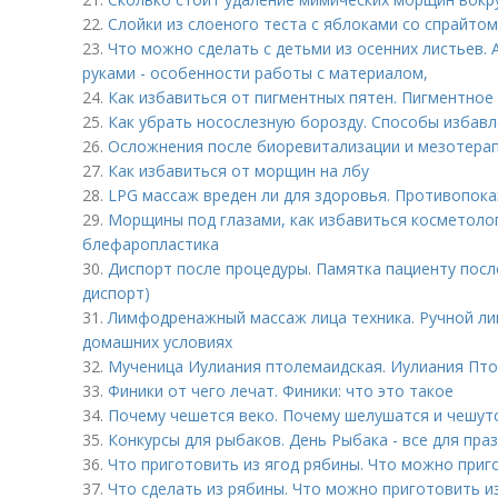
22.
Слойки из слоеного теста с яблоками со спрайтом
23.
Что можно сделать с детьми из осенних листьев. 
руками - особенности работы с материалом,
24.
Как избавиться от пигментных пятен. Пигментное
25.
Как убрать носослезную борозду. Способы избав
26.
Осложнения после биоревитализации и мезотерап
27.
Как избавиться от морщин на лбу
28.
LPG массаж вреден ли для здоровья. Противопок
29.
Морщины под глазами, как избавиться косметоло
блефаропластика
30.
Диспорт после процедуры. Памятка пациенту посл
диспорт)
31.
Лимфодренажный массаж лица техника. Ручной л
домашних условиях
32.
Мученица Иулиания птолемаидская. Иулиания Птол
33.
Финики от чего лечат. Финики: что это такое
34.
Почему чешется веко. Почему шелушатся и чешутс
35.
Конкурсы для рыбаков. День Рыбака - все для праз
36.
Что приготовить из ягод рябины. Что можно приг
37.
Что сделать из рябины. Что можно приготовить и