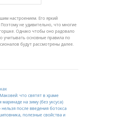
ошим настроением. Его яркий
 Поэтому не удивительно, что многие
горшке. Однако чтобы оно радовало
но учитывать основные правила по
сионалов будут рассмотрены далее.
иках
Маковей: что святят в храме
м маринаде на зиму (без уксуса)
о нельзя после введения ботокса
шиповника, полезные свойства и