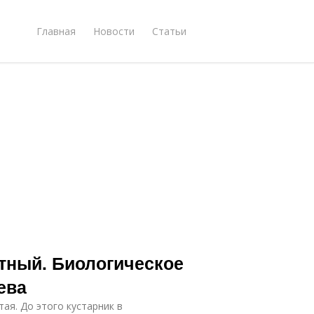
Главная
Новости
Статьи
тный. Биологическое
ева
ая. До этого кустарник в