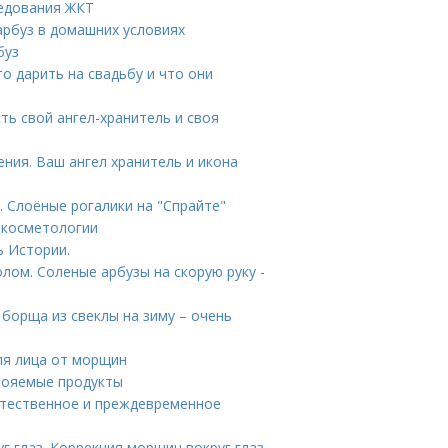
ледования ЖКТ
арбуз в домашних условиях
буз
то дарить на свадьбу и что они
ть свой ангел-хранитель и своя
ения. Ваш ангел хранитель и икона
. Слоёные рогалики на "Спрайте"
 косметологии
ь Истории.
лом. Соленые арбузы на скорую руку -
 борща из свеклы на зиму – очень
ля лица от морщин
свояемые продукты
стественное и преждевременное
г глаз. Коррекция морщин вокруг глаз