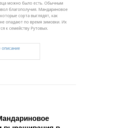
евца можно было есть. Обычным
имвол благополучия. Мандариновое
екоторые сорта выглядят, как
 не опадают по время зимовки. Их
ся к семейству Рутовых.
Мандариновое
ти выращивания в