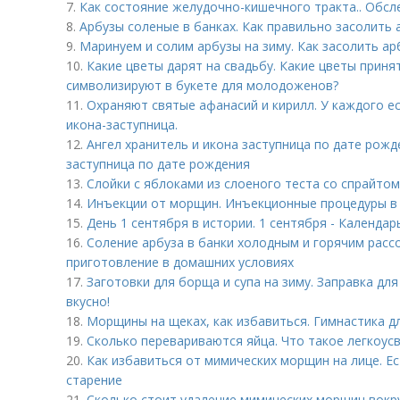
7.
Как состояние желудочно-кишечного тракта.. Обс
8.
Арбузы соленые в банках. Как правильно засолить 
9.
Маринуем и солим арбузы на зиму. Как засолить ар
10.
Какие цветы дарят на свадьбу. Какие цветы приня
символизируют в букете для молодоженов?
11.
Охраняют святые афанасий и кирилл. У каждого ес
икона-заступница.
12.
Ангел хранитель и икона заступница по дате рожд
заступница по дате рождения
13.
Слойки с яблоками из слоеного теста со спрайтом
14.
Инъекции от морщин. Инъекционные процедуры в
15.
День 1 сентября в истории. 1 сентября - Календар
16.
Соление арбуза в банки холодным и горячим рассо
приготовление в домашних условиях
17.
Заготовки для борща и супа на зиму. Заправка для
вкусно!
18.
Морщины на щеках, как избавиться. Гимнастика д
19.
Сколько перевариваются яйца. Что такое легкоу
20.
Как избавиться от мимических морщин на лице. Е
старение
21.
Сколько стоит удаление мимических морщин вокру