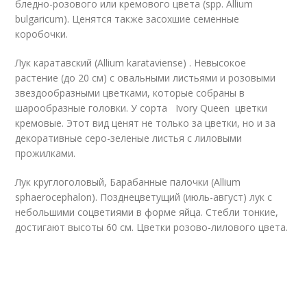
бледно-розового или кремового цвета (spp. Allium
bulgaricum). Ценятся также засохшие семенные
коробочки.
Лук каратавский (Allium karataviense) . Невысокое
растение (до 20 см) с овальными листьями и розовыми
звездообразными цветками, которые собраны в
шарообразные головки. У сорта Ivory Queen цветки
кремовые. Этот вид ценят не только за цветки, но и за
декоративные серо-зеленые листья с лиловыми
прожилками.
Лук круглоголовый, Барабанные палочки (Allium
sphaerocephalon). Позднецветущий (июль-август) лук с
небольшими соцветиями в форме яйца. Стебли тонкие,
достигают высоты 60 см. Цветки розово-лилового цвета.