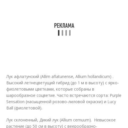
Лук афлатунский (Allim aflatunense, Аllium hollandicum) .
Высокий летнецветущий гибрид (до 1 м в высоту) с ярко-
фиолетовыми цветками, которые собраны в
шарообразное соцветие. Часто встречаются сорта: Purple
Sensation (насыщенной розово-лиловой окраски) и Lucy
Ball (фиолетовой).
Лук склоненный, Дикий лук (Allium cernuum). Невысокое
растение (до 50 см в высоту) с веерообразно-