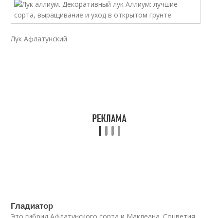
Лук Афлатунский
Гладиатор
Это гибрид Афлатунского сорта и Маклеана. Соцветия