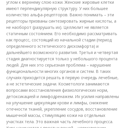
углом к верхнему слою кожи. Женские жировые клетки
имеют перпендикулярную структуру. У них большее
количество альфа-рецепторов. Важно понимать – эти
рецепторы призваны синтезировать жирные кислоты, а
не наоборот (разрушать их). Целлюлит не является
статичным состоянием. Его необходимо рассматривать
как процесс, состоящий из начальной стадии (период
определенного эстетического дискомфорта) и
дальнейшего возможного развития. Третья и четвертая
стадия диагностируется только у небольшого процента
людей. Для них это серьезная проблема – нарушение
функциональности многих органов и систем. В таких
случаях приходится решать в первую очередь лечебные,
а не эстетические задачи. Косметологи занимаются
вопросами восстановления физиологических норм,
детоксикацией и лимфодренажем. Их усилия направлены
на улучшение циркуляции крови и лимфы, снижение
отечности тканей, укрепление сосудов, восстановление
мышечной массы, стимуляцию кожи на отдельных
участках тела. Это важная часть лечебного процесса.
Курс начинается с простых вещей – нормализации