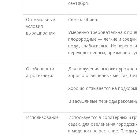
сентября.
Оптимальные
Светолюбива.
условия
Умеренно требовательна к поч
выращивания:
плодородные — легкие и средни
воду., слабокислые. Не перенос
переуплотненных, чрезмерно сух
Особенности
Для получения высоких урожаев
агротехники:
хорошо освещенных местах, без
Хорошо отзывается на подкормк
В засушливые периоды рекомен
Использование:
Используется в солитерных и гру
садах, для озеленения городски
и медоносное растение. Плоды 