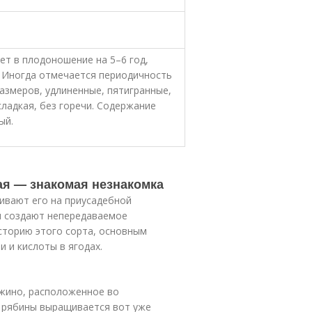
ет в плодоношение на 5–6 год,
. Иногда отмечается периодичность
азмеров, удлиненные, пятигранные,
сладкая, без горечи. Содержание
ый.
ая — знакомая незнакомка
щивают его на приусадебной
и создают непередаваемое
сторию этого сорта, основным
 и кислоты в ягодах.
ежино, расположенное во
д рябины выращивается вот уже