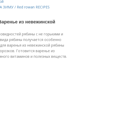
ой
 ЗИМУ / Red rowan RECIPES
 Варенье из невежинской
новидностей рябины с не горькими и
 вида рябины получается особенно
 для варенья из невежинской рябины
орозков. Готовится варенье из
много витаминов и полезных веществ.