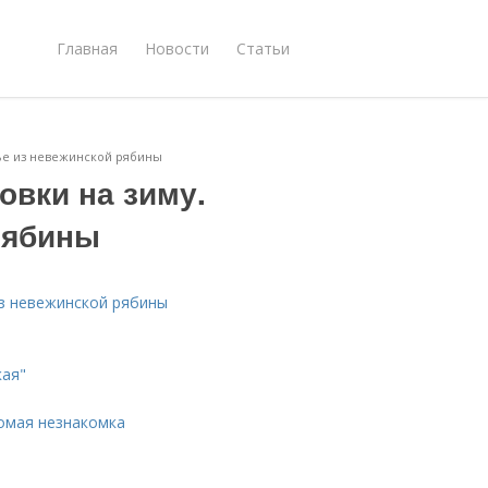
Главная
Новости
Статьи
нье из невежинской рябины
овки на зиму.
рябины
из невежинской рябины
кая"
омая незнакомка