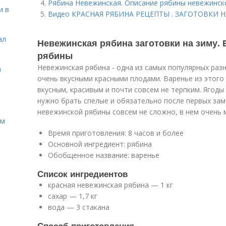
Рябина Невежинская. Описание рябины невежинск
и в
Видео КРАСНАЯ РЯБИНА РЕЦЕПТЫ . ЗАГОТОВКИ НА
ал
Невежинская рябина заготовки на зиму.
рябины
Невежинская рябина - одна из самых популярных раз
а
очень вкусными красными плодами. Варенье из этого
вкусным, красивым и почти совсем не терпким. Ягоды
нужно брать спелые и обязательно после первых зам
невежинской рябины совсем не сложно, в нем очень 
ом
Время приготовления: 8 часов и более
Основной ингредиент: рябина
Обобщенное название: варенье
Список ингредиентов
красная невежинская рябина — 1 кг
сахар — 1,7 кг
вода — 3 стакана
Способ приготовления