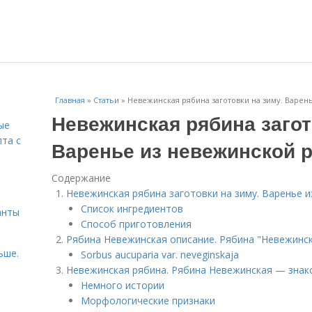
Главная
»
Статьи
»
Невежинская рябина заготовки на зиму. Варе
Невежинская рябина загот
ые
пта с
Варенье из невежинской 
Содержание
й
Невежинская рябина заготовки на зиму. Варенье 
Список ингредиентов
анты
Способ приготовления
Рябина Невежинская описание. Рябина "Невежинс
ьше.
Sorbus aucuparia var. neveginskaja
Невежинская рябина. Рябина Невежинская — знак
Немного истории
Морфологические признаки