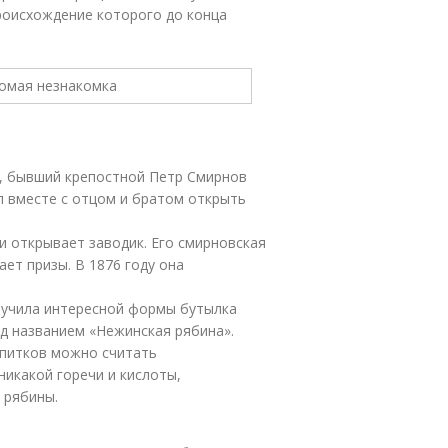
роисхождение которого до конца
ю, бывший крепостной Петр Смирнов
л вместе с отцом и братом открыть
и открывает заводик. Его смирновская
ает призы. В 1876 году она
лучила интересной формы бутылка
од названием «Нежинская рябина».
апитков можно считать
икакой горечи и кислоты,
 рябины.