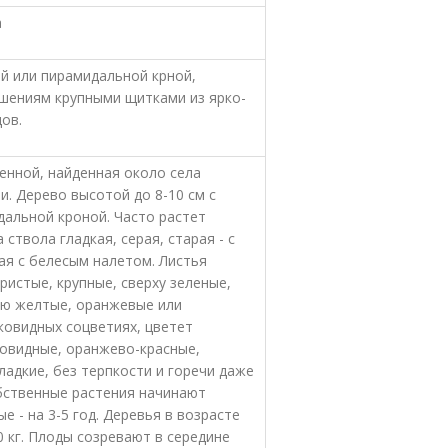
a
й или пирамидальной крной,
шениям крупными щитками из ярко-
ов.
нной, найденная около села
. Дерево высотой до 8-10 см с
дальной кроной. Часто растет
ствола гладкая, серая, старая - с
ая с белесым налетом. Листья
истые, крупные, сверху зеленые,
нью желтые, оранжевые или
ковидных соцветиях, цветет
овидные, оранжево-красные,
сладкие, без терпкости и горечи даже
бственные растения начинают
ые - на 3-5 год. Деревья в возрасте
0 кг. Плоды созревают в середине