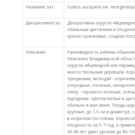
Название лат.:
Sorbus aucuparia var. neveginskaj
Декоративность:
Декоративна округло-яйцевидно
обильным цветением и плодоно
красно-оранжевых, сладких плод
Описание:
Разновидность рябины обыкнове
Невежино Владимирской области
округло-яйцевидной или пирами
многоствольным деревцем. Кора 
трещинами, молодая - коричнев
очередные, сложные, непарнопер
снизу - серовато-зеленые, осе
пурпурные. Цветки юелые в щит
обильно в мае-июне. Плоды шар
крупные, до 1,5 см в диаметре, 
в незрелом состоянии. Корнесо
плодоность на 5-7 год, а привит
30-40 лет дают урожаи до 80-10