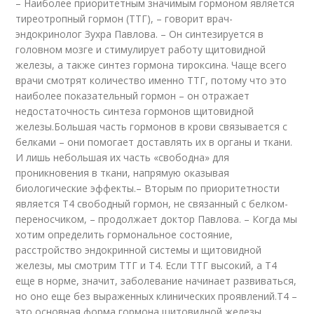
– Наиболее приоритетным значимым гормоном является
тиреотропный гормон (ТТГ), – говорит врач-
эндокринолог Зухра Павлова. – Он синтезируется в
головном мозге и стимулирует работу щитовидной
железы, а также синтез гормона тироксина. Чаще всего
врачи смотрят количество именно ТТГ, потому что это
наиболее показательный гормон – он отражает
недостаточность синтеза гормонов щитовидной
железы.Большая часть гормонов в крови связывается с
белками – они помогает доставлять их в органы и ткани.
И лишь небольшая их часть «свободна» для
проникновения в ткани, напрямую оказывая
биологические эффекты.– Вторым по приоритетности
является Т4 свободный гормон, не связанный с белком-
переносчиком, – продолжает доктор Павлова. – Когда мы
хотим определить гормональное состояние,
расстройство эндокринной системы и щитовидной
железы, мы смотрим ТТГ и Т4. Если ТТГ высокий, а Т4
еще в норме, значит, заболевание начинает развиваться,
но оно еще без выраженных клинических проявлений.Т4 –
это основная форма гормона щитовидной железы,