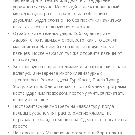
Перенабирать тексты или делать стандартные
упражнения скучно. Используйте десятипальцевый
метод каждый раз — в работе или общении с
друзьями. Будет сложно, но без практики научиться
печатать текст вслепую невозможно.
Отработайте технику удара. Соблюдайте ритм.
Ударяйте по клавишам отрывисто, как это делали
машинистки. Нажимайте на кнопки подушечками
пальцев. После нажатия тут же оторвите пальцы от
клавиатуры.
Воспользуйтесь приложениями для отработки печати
вслепую. В интернете много клавиатурных
тренажеров. Рекомендуем TypeRacer, Touch Typing
Study, Stamina. Они отличаются от обычных программ
нестандартным подходом, поэтому учиться печатать
вслепую веселее.
Постарайтесь не смотреть на клавиатуру. Когда
пальцы рук запомнят расположение клавиш, не
отрывайте взгляд от монитора. Сделать это окажется
просто.
Не торопитесь. Увеличение скорости набора текста