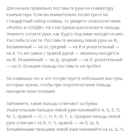
Для начала правильно поставьте руки на клавиатуру
компьютера. Если вы внимательно посмотрите на
стандартный набор клавиш, то увидите словосочетания
«ФЫВА» и «ОЛДЖ». На этих буквах расположите пальцы.
Немного согните руки, как будто под ними находится мяч.
Расслабьте кисти. Поставьте мизинец левой руки на Ф,
безымянный — на Ы, средний — на В и указательный —
на А. То же самое с правой рукой — мизинец находится
на Ж, безымянный — на Д, средний — на Л, указательный
— на О. Большие пальцы поставьте на пробел.
На клавишах «А» и «О» почувствуете небольшие выступы,
которые нужны, чтобы при скоропечатании пальцы
находили свою позицию.
Запомните, какие пальцы отвечают за буквы.
Указательным пальцем левой руки нажимайте А, К, Е, П,
М, С, правой — О, Г, Н, Р, И, Т, Ь. Средние пальцы левой
руки отвечают за В, У, Ч, правой — за Л, Ш, Б.
Безымянными пальцами левой руки нажимайте на Ы, Ц, Ч,