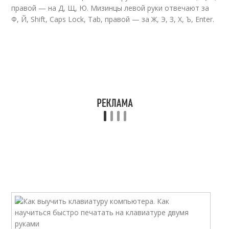
правой — на Д, Щ, Ю. Мизинцы левой руки отвечают за
Ф, Й, Shift, Caps Lock, Tab, правой — за Ж, Э, З, Х, Ъ, Enter.