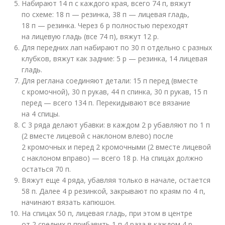
Набирают 14 п с каждого края, всего 74 п, вяжут
по схеме: 18 п — резинка, 38 п — лицевая гладь,
18 п — резинка. Через 6 р полностью переходят
на лицевую гладь (все 74 п), вяжут 12 р.
Для передних лап набирают по 30 п отдельно с разных
клубков, вяжут как задние: 5 р — резинка, 14 лицевая
гладь.
Для реглана соединяют детали: 15 п перед (вместе
с кромочной), 30 п рукав, 44 п спинка, 30 п рукав, 15 п
перед — всего 134 п. Перекидывают все вязание
на 4 спицы.
С 3 ряда делают убавки: в каждом 2 р убавляют по 1 п
(2 вместе лицевой с наклоном влево) после
2 кромочных и перед 2 кромочными (2 вместе лицевой
с наклоном вправо) — всего 18 р. На спицах должно
остаться 70 п.
Вяжут еще 4 ряда, убавляя только в начале, остается
58 п. Далее 4 р резинкой, закрывают по краям по 4 п,
начинают вязать капюшон.
На спицах 50 п, лицевая гладь, при этом в центре
от 2 средних п прибавить 1 п 4 раза в каждом 4 р