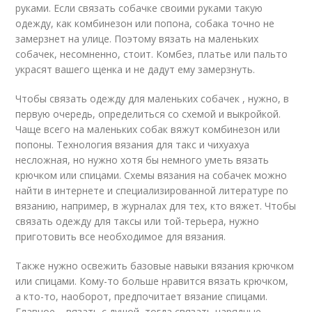
руками. Если связать собачке своими руками такую
одежду, как комбинезон или попона, собака точно не
замерзнет на улице. Поэтому вязать на маленьких
собачек, несомненно, стоит. Комбез, платье или пальто
украсят вашего щенка и не дадут ему замерзнуть.
Чтобы связать одежду для маленьких собачек , нужно, в
первую очередь, определиться со схемой и выкройкой.
Чаще всего на маленьких собак вяжут комбинезон или
попоны. Технология вязания для такс и чихуахуа
несложная, но нужно хотя бы немного уметь вязать
крючком или спицами. Схемы вязания на собачек можно
найти в интернете и специализированной литературе по
вязанию, например, в журналах для тех, кто вяжет. Чтобы
связать одежду для таксы или той-терьера, нужно
приготовить все необходимое для вязания.
Также нужно освежить базовые навыки вязания крючком
или спицами. Кому-то больше нравится вязать крючком,
а кто-то, наоборот, предпочитает вязание спицами.
Главное – вязать с душой, тогда связать нарядные