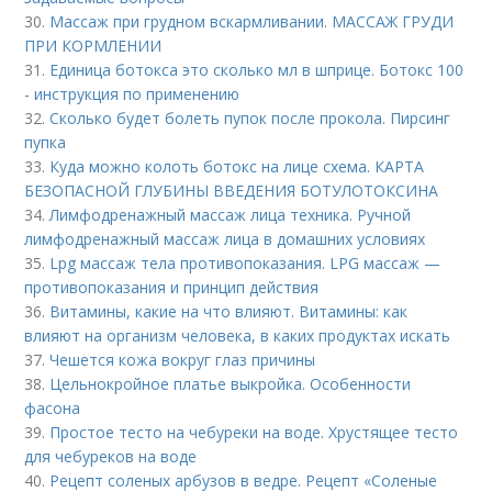
30.
Массаж при грудном вскармливании. МАССАЖ ГРУДИ
ПРИ КОРМЛЕНИИ
31.
Единица ботокса это сколько мл в шприце. Ботокс 100
- инструкция по применению
32.
Сколько будет болеть пупок после прокола. Пирсинг
пупка
33.
Куда можно колоть ботокс на лице схема. КАРТА
БЕЗОПАСНОЙ ГЛУБИНЫ ВВЕДЕНИЯ БОТУЛОТОКСИНА
34.
Лимфодренажный массаж лица техника. Ручной
лимфодренажный массаж лица в домашних условиях
35.
Lpg массаж тела противопоказания. LPG массаж —
противопоказания и принцип действия
36.
Витамины, какие на что влияют. Витамины: как
влияют на организм человека, в каких продуктах искать
37.
Чешется кожа вокруг глаз причины
38.
Цельнокройное платье выкройка. Особенности
фасона
39.
Простое тесто на чебуреки на воде. Хрустящее тесто
для чебуреков на воде
40.
Рецепт соленых арбузов в ведре. Рецепт «Соленые