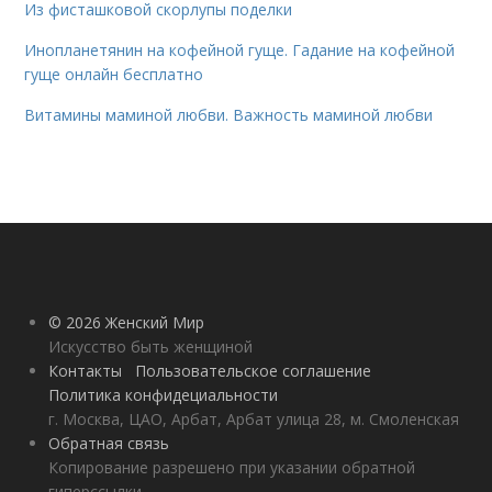
Из фисташковой скорлупы поделки
Инопланетянин на кофейной гуще. Гадание на кофейной
гуще онлайн бесплатно
Витамины маминой любви. Важность маминой любви
© 2026 Женский Мир
Искусство быть женщиной
Контакты
Пользовательское соглашение
Политика конфидециальности
г. Москва, ЦАО, Арбат, Арбат улица 28, м. Смоленская
Обратная связь
Копирование разрешено при указании обратной
гиперссылки.