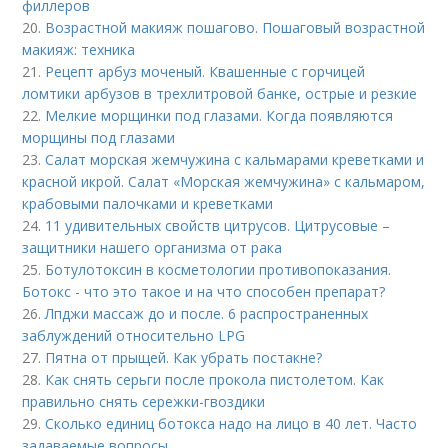
филлеров
20.
Возрастной макияж пошагово. Пошаговый возрастной
макияж: техника
21.
Рецепт арбуз моченый. Квашенные с горчицей
ломтики арбузов в трехлитровой банке, острые и резкие
22.
Мелкие морщинки под глазами. Когда появляются
морщины под глазами
23.
Салат морская жемчужина с кальмарами креветками и
красной икрой. Салат «Морская жемчужина» с кальмаром,
крабовыми палочками и креветками
24.
11 удивительных свойств цитрусов. Цитрусовые –
защитники нашего организма от рака
25.
Ботулотоксин в косметологии противопоказания.
Ботокс - что это такое и на что способен препарат?
26.
Лпджи массаж до и после. 6 распространенных
заблуждений относительно LPG
27.
Пятна от прыщей. Как убрать постакне?
28.
Как снять серьги после прокола пистолетом. Как
правильно снять сережки-гвоздики
29.
Сколько единиц ботокса надо на лицо в 40 лет. Часто
задаваемые вопросы