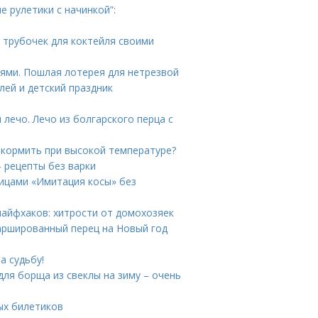
е рулетики с начинкой”:
и трубочек для коктейля своими
иями. Пошлая лотерея для нетрезвой
ей и детский праздник
 лечо. Лечо из болгарского перца с
к кормить при высокой температуре?
 рецепты без варки
пицами «Имитация косы» без
лайфхаков: хитрости от домохозяек
аршированный перец на Новый год
а судьбу!
для борща из свеклы на зиму – очень
ых билетиков