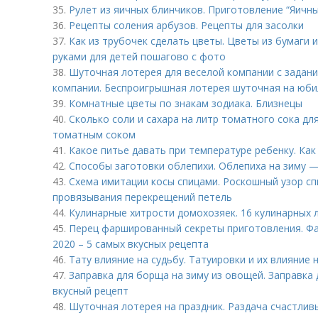
35.
Рулет из яичных блинчиков. Приготовление “Яичны
36.
Рецепты соления арбузов. Рецепты для засолки
37.
Как из трубочек сделать цветы. Цветы из бумаги 
руками для детей пошагово с фото
38.
Шуточная лотерея для веселой компании с задан
компании. Беспроигрышная лотерея шуточная на юбил
39.
Комнатные цветы по знакам зодиака. Близнецы
40.
Сколько соли и сахара на литр томатного сока для
томатным соком
41.
Какое питье давать при температуре ребенку. Ка
42.
Способы заготовки облепихи. Облепиха на зиму —
43.
Схема имитации косы спицами. Роскошный узор с
провязывания перекрещений петель
44.
Кулинарные хитрости домохозяек. 16 кулинарных 
45.
Перец фаршированный секреты приготовления. Ф
2020 – 5 самых вкусных рецепта
46.
Тату влияние на судьбу. Татуировки и их влияние н
47.
Заправка для борща на зиму из овощей. Заправка 
вкусный рецепт
48.
Шуточная лотерея на праздник. Раздача счастлив