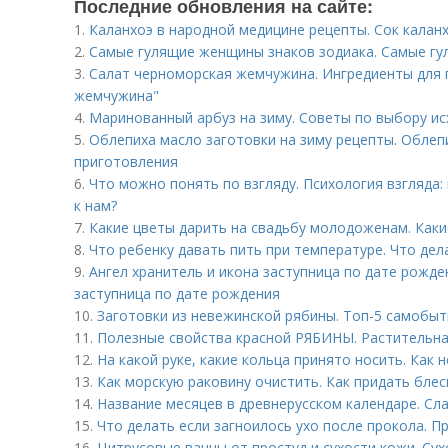
Последние обновления на сайте:
1.
Каланхоэ в народной медицине рецепты. Сок калан
2.
Самые гулящие женщины знаков зодиака. Самые гу
3.
Салат черноморская жемчужина. Ингредиенты для 
жемчужина"
4.
Маринованный арбуз на зиму. Советы по выбору ис
5.
Облепиха масло заготовки на зиму рецепты. Облепи
приготовления
6.
Что можно понять по взгляду. Психология взгляда
к нам?
7.
Какие цветы дарить на свадьбу молодоженам. Каки
8.
Что ребенку давать пить при температуре. Что дел
9.
Ангел хранитель и икона заступница по дате рожде
заступница по дате рождения
10.
Заготовки из невежинской рябины. Топ-5 самобы
11.
Полезные свойства красной РЯБИНЫ. Растительна
12.
На какой руке, какие кольца принято носить. Как 
13.
Как морскую раковину очистить. Как придать блес
14.
Название месяцев в древнерусском календаре. Сл
15.
Что делать если загноилось ухо после прокола. 
16.
Цитрусовые ванны от простуд и сухости кожи. Сух