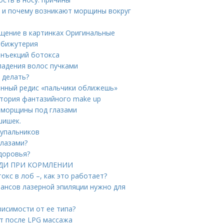
а и почему возникают морщины вокруг
ищение в картинках Оригинальные
 бижутерия
инъекций ботокса
падения волос пучками
 делать?
анный редис «пальчики оближешь»
тория фантазийного make up
 морщины под глазами
шишек.
купальников
глазами?
здоровья?
РУДИ ПРИ КОРМЛЕНИИ
окс в лоб –, как это работает?
еансов лазерной эпиляции нужно для
висимости от ее типа?
кт после LPG массажа