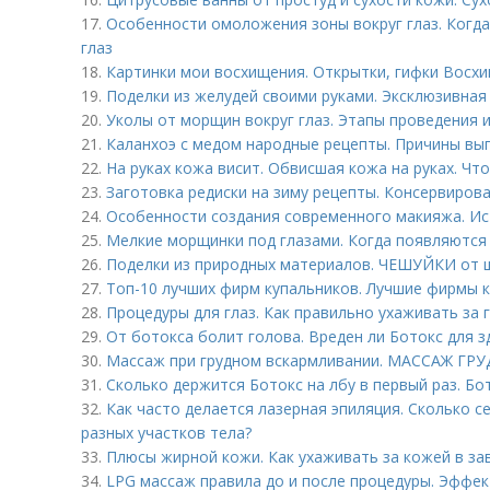
17.
Особенности омоложения зоны вокруг глаз. Когд
глаз
18.
Картинки мои восхищения. Открытки, гифки Восх
19.
Поделки из желудей своими руками. Эксклюзивная
20.
Уколы от морщин вокруг глаз. Этапы проведения 
21.
Каланхоэ с медом народные рецепты. Причины вы
22.
На руках кожа висит. Обвисшая кожа на руках. Что
23.
Заготовка редиски на зиму рецепты. Консервиров
24.
Особенности создания современного макияжа. Ис
25.
Мелкие морщинки под глазами. Когда появляются
26.
Поделки из природных материалов. ЧЕШУЙКИ от 
27.
Топ-10 лучших фирм купальников. Лучшие фирмы 
28.
Процедуры для глаз. Как правильно ухаживать за 
29.
От ботокса болит голова. Вреден ли Ботокс для 
30.
Массаж при грудном вскармливании. МАССАЖ Г
31.
Сколько держится Ботокс на лбу в первый раз. Бот
32.
Как часто делается лазерная эпиляция. Сколько с
разных участков тела?
33.
Плюсы жирной кожи. Как ухаживать за кожей в за
34.
LPG массаж правила до и после процедуры. Эффе