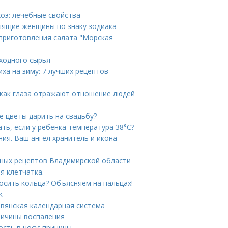
хоэ: лечебные свойства
лящие женщины по знаку зодиака
приготовления салата "Морская
ходного сырья
ха на зиму: 7 лучших рецептов
: как глаза отражают отношение людей
е цветы дарить на свадьбу?
ать, если у ребенка температура 38°С?
ния. Ваш ангел хранитель и икона
тных рецептов Владимирской области
я клетчатка.
носить кольца? Объясняем на пальцах!
к
авянская календарная система
Причины воспаления
ость в носу: причины