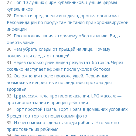
27.
Топ-10 лучших фирм купальников. Лучшие фирмы
купальников
28.
Польза и вред апельсина для здоровья организма.
Рекомендации по продуктам питания при коронавирусной
инфекции
29.
Противопоказания к горячему обертыванию. Виды
обёртываний
30.
Чем убрать следы от прыщей на лице. Почему
появляются следы от прыщей
31.
Через сколько дней виден результат ботокса. Через
сколько наступает эффект после уколов ботокса
32.
Осложнения после прокола ушей. Первичные
возможные неприятные последствия прокола для
здоровья
33.
Lpg массаж тела противопоказания. LPG массаж —
противопоказания и принцип действия
34.
Торт простой Прага. Торт Прага в домашних условиях:
5 рецептов торта с пошаговыми фото
35.
Из чего можно сделать ягоды рябины. Что можно
приготовить из рябины?
36.
Финики от чего лечат. Финики: что это такое