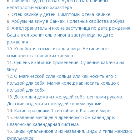
6.
Причины зуда в глазах. Зуд в глазах: причины
непатологического характера
7.
Отек Квинке у детей. Симптомы отека Квинке
8.
Арбузы на зиму в банках. Полезные свойства арбуза
9.
Ангел хранитель и икона заступница по дате рождения.
Ваш ангел хранитель и икона заступница по дате
рождения
10.
Корейская косметика для лица. Нетипичные
компоненты корейских кремов
11.
Сушеные кабачки применение. Сушеные кабачки на
зиму
12.
О Магической силе кольца или как носить его с
пользой для себя. Магия колец: как носить кольцо с
пользой для себя
13.
Декор для дома из желудей собственными руками.
Детские поделки из желудей своими руками
14.
Какие праздники 1 сентября в России и мире.
15.
Название месяцев в древнерусском календаре.
Славянская календарная система
16.
Виды купальников и их названия. Виды и типы женских
купальников