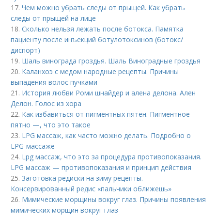
17.
Чем можно убрать следы от прыщей. Как убрать
следы от прыщей на лице
18.
Сколько нельзя лежать после ботокса. Памятка
пациенту после инъекций ботулотоксинов (ботокс/
диспорт)
19.
Шаль винограда гроздья. Шаль Виноградные гроздья
20.
Каланхоэ с медом народные рецепты. Причины
выпадения волос пучками
21.
История любви Роми шнайдер и алена делона. Ален
Делон. Голос из хора
22.
Как избавиться от пигментных пятен. Пигментное
пятно —, что это такое
23.
LPG массаж, как часто можно делать. Подробно о
LPG-массаже
24.
Lpg массаж, что это за процедура противопоказания.
LPG массаж — противопоказания и принцип действия
25.
Заготовка редиски на зиму рецепты.
Консервированный редис «пальчики оближешь»
26.
Мимические морщины вокруг глаз. Причины появления
мимических морщин вокруг глаз