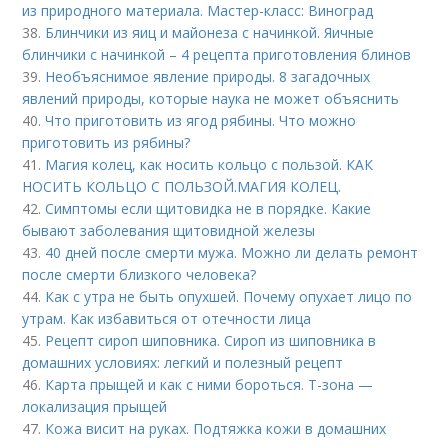
из природного материала. Мастер-класс: Виноград
38.
Блинчики из яиц и майонеза с начинкой. Яичные
блинчики с начинкой – 4 рецепта приготовления блинов
39.
Необъяснимое явление природы. 8 загадочных
явлений природы, которые наука не может объяснить
40.
Что приготовить из ягод рябины. Что можно
приготовить из рябины?
41.
Магия колец, как носить кольцо с пользой. КАК
НОСИТЬ КОЛЬЦО С ПОЛЬЗОЙ.МАГИЯ КОЛЕЦ.
42.
Симптомы если щитовидка не в порядке. Какие
бывают заболевания щитовидной железы
43.
40 дней после смерти мужа. Можно ли делать ремонт
после смерти близкого человека?
44.
Как с утра не быть опухшей. Почему опухает лицо по
утрам. Как избавиться от отечности лица
45.
Рецепт сироп шиповника. Сироп из шиповника в
домашних условиях: легкий и полезный рецепт
46.
Карта прыщей и как с ними бороться. Т-зона —
локализация прыщей
47.
Кожа висит на руках. Подтяжка кожи в домашних