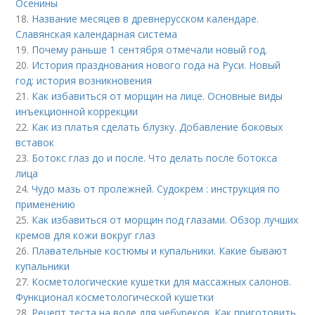
Осенины
18.
Название месяцев в древнерусском календаре.
Славянская календарная система
19.
Почему раньше 1 сентября отмечали новый год.
20.
История празднования нового года на Руси. Новый
год: история возникновения
21.
Как избавиться от морщин на лице. Основные виды
инъекционной коррекции
22.
Как из платья сделать блузку. Добавление боковых
вставок
23.
Ботокс глаз до и после. Что делать после ботокса
лица
24.
Чудо мазь от пролежней. Судокрем : инструкция по
применению
25.
Как избавиться от морщин под глазами. Обзор лучших
кремов для кожи вокруг глаз
26.
Плавательные костюмы и купальники. Какие бывают
купальники
27.
Косметологические кушетки для массажных салонов.
Функционал косметологической кушетки
28.
Рецепт теста на воде для чебуреков. Как приготовить