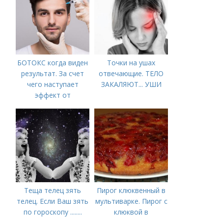
БОТОКС когда виден
Точки на ушах
результат. За счет
отвечающие. ТЕЛО
чего наступает
ЗАКАЛЯЮТ... УШИ
эффект от
Ботулотоксина
Теща телец зять
Пирог клюквенный в
телец. Если Ваш зять
мультиварке. Пирог с
по гороскопу ........
клюквой в