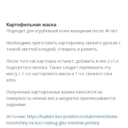
Картофельная маска
Подходит для огрубевшей кожи женщинам после 40 лет.
Необходимо приготовить картофелину свежего урожая с
тонкой светлой кожурой, отварить и размять.
После того как картошка остынет, добавить в нее 2 ст.л.
подогретого молока. Также следует перемешать эту
массу с 1 ч.л. касторового масла и 1 ч.л. свежего сока
алоэ.
Полученные картофельные валики наносятся на
поверхность нижних век и аккуратно приплюскиваются
ладонями.
Источник:
https://hudeite-bez-problem.ru/stati/mimicheskie-
morshchiny-na-lice-i-vokrug-glaz-vneshnie-prichiny