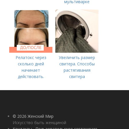
мультиварке
Релатокс через
Увеличить размер
сколько дней
свитера. Способы
начинает
растягивания
действовать.
свитера
Сравнение с
«Ботоксом»
© 2026 Женский Мир
Искусство быть женщиной
Контакты
Пользовательское соглашение