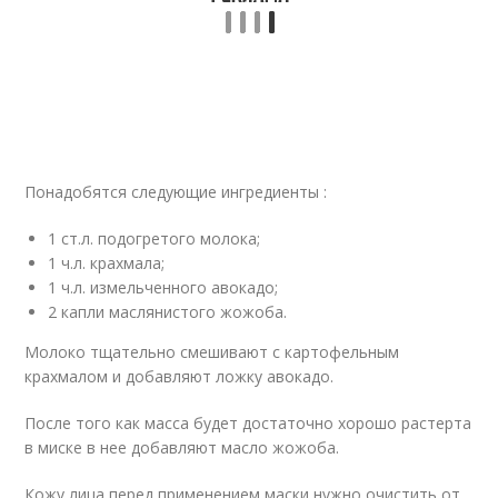
Понадобятся следующие ингредиенты :
1 ст.л. подогретого молока;
1 ч.л. крахмала;
1 ч.л. измельченного авокадо;
2 капли маслянистого жожоба.
Молоко тщательно смешивают с картофельным
крахмалом и добавляют ложку авокадо.
После того как масса будет достаточно хорошо растерта
в миске в нее добавляют масло жожоба.
Кожу лица перед применением маски нужно очистить от