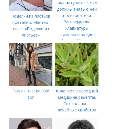
Поделки из листьев
Расшифровка
поэтапно. Мастер-
клавиатуры
класс «Поделки из
компьютера для
листьев»
чайников. Что такое
компьютерная
клавиатура: все, что
должны знать о ней
пользователи
Топ из платка. Как
Каланхоэ в народной
топ
медицине рецепты.
Сок каланхоэ:
лечебные свойства