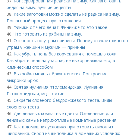
37.
Консервированная редиска на зиму. Как заготовить
редис на зиму: лучшие рецепты
38.
Какие заготовки можно сделать из редиса на зиму.
Пошаговый процесс приготовления:
39.
Финики от чего лечат. Финики: что это такое
40.
Что готовить из рябины на зиму.
41.
Отечность по утрам причины. Почему отекает лицо по
утрам у женщин и мужчин — причины
42.
Как убрать пень без корчевания с помощью соли.
Как убрать пень на участке, не выкорчевывая его, а
химическим способом.
43.
Выкройка модных брюк женских. Построение
выкройки брюк
44.
Святая иулиания птолемаидская. Иулиания
Птолемаидская, мц. - житие
45.
Секреты слоеного бездрожжевого теста. Виды
слоеного теста
46.
Для ленивых комнатные цветы. Озеленение для
ленивых: самые неприхотливые комнатные растения
47.
Как в домашних условиях приготовить сироп из
шиповника. Сироп из шиповника в домашних условиях: