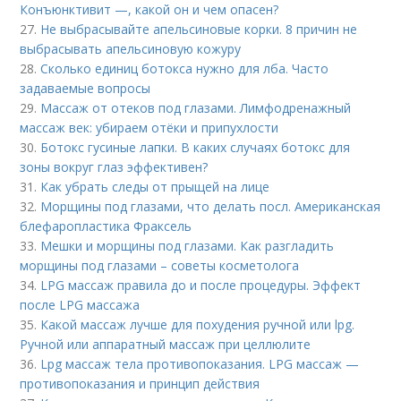
Конъюнктивит —, какой он и чем опасен?
27.
Не выбрасывайте апельсиновые корки. 8 причин не
выбрасывать апельсиновую кожуру
28.
Сколько единиц ботокса нужно для лба. Часто
задаваемые вопросы
29.
Массаж от отеков под глазами. Лимфодренажный
массаж век: убираем отёки и припухлости
30.
Ботокс гусиные лапки. В каких случаях ботокс для
зоны вокруг глаз эффективен?
31.
Как убрать следы от прыщей на лице
32.
Морщины под глазами, что делать посл. Американская
блефаропластика Фраксель
33.
Мешки и морщины под глазами. Как разгладить
морщины под глазами – советы косметолога
34.
LPG массаж правила до и после процедуры. Эффект
после LPG массажа
35.
Какой массаж лучше для похудения ручной или lpg.
Ручной или аппаратный массаж при целлюлите
36.
Lpg массаж тела противопоказания. LPG массаж —
противопоказания и принцип действия