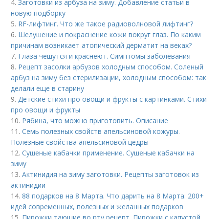
4.
Заготовки из арбуза на зиму. Добавление статьи в
новую подборку
5.
RF-лифтинг. Что же такое радиоволновой лифтинг?
6.
Шелушение и покраснение кожи вокруг глаз. По каким
причинам возникает атопический дерматит на веках?
7.
Глаза чешутся и краснеют. Симптомы заболевания
8.
Рецепт засолки арбузов холодным способом. Соленый
арбуз на зиму без стерилизации, холодным способом: так
делали еще в старину
9.
Детские стихи про овощи и фрукты с картинками. Стихи
про овощи и фрукты
10.
Рябина, что можно приготовить. Описание
11.
Семь полезных свойств апельсиновой кожуры.
Полезные свойства апельсиновой цедры
12.
Сушеные кабачки применение. Сушеные кабачки на
зиму
13.
Актинидия на зиму заготовки. Рецепты заготовок из
актинидии
14.
88 подарков на 8 Марта. Что дарить на 8 Марта: 200+
идей современных, полезных и желанных подарков
15.
Пирожки тающие во рту рецепт. Пирожки с капустой