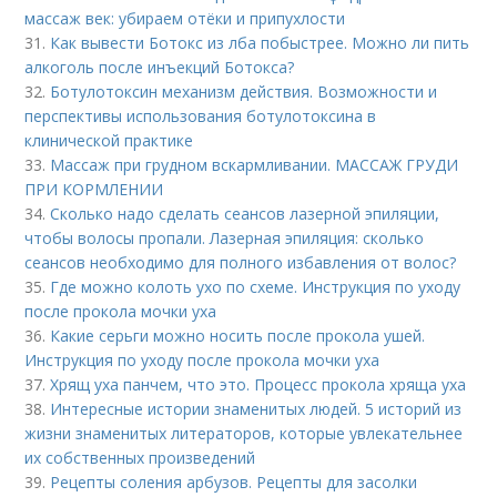
массаж век: убираем отёки и припухлости
31.
Как вывести Ботокс из лба побыстрее. Можно ли пить
алкоголь после инъекций Ботокса?
32.
Ботулотоксин механизм действия. Возможности и
перспективы использования ботулотоксина в
клинической практике
33.
Массаж при грудном вскармливании. МАССАЖ ГРУДИ
ПРИ КОРМЛЕНИИ
34.
Сколько надо сделать сеансов лазерной эпиляции,
чтобы волосы пропали. Лазерная эпиляция: сколько
сеансов необходимо для полного избавления от волос?
35.
Где можно колоть ухо по схеме. Инструкция по уходу
после прокола мочки уха
36.
Какие серьги можно носить после прокола ушей.
Инструкция по уходу после прокола мочки уха
37.
Хрящ уха панчем, что это. Процесс прокола хряща уха
38.
Интересные истории знаменитых людей. 5 историй из
жизни знаменитых литераторов, которые увлекательнее
их собственных произведений
39.
Рецепты соления арбузов. Рецепты для засолки