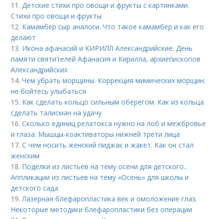
11.
Детские стихи про овощи и фрукты с картинками.
Стихи про овощи и фрукты
12.
Камамбер сыр аналоги. Что такое камамбер и как его
делают
13.
Икона афанасий и КИРИЛЛ Александрийские. День
памяти святителей Афанасия и Кирилла, архиепископов
Александрийских
14.
Чем убрать морщины. Коррекция мимических морщин:
не бойтесь улыбаться
15.
Как сделать кольцо сильным оберегом. Как из кольца
сделать талисман на удачу
16.
Сколько единиц релатокса нужно на лоб и межбровье
и глаза. Мышцы-коактиваторы нижней трети лица
17.
С чем носить женский пиджак и жакет. Как он стал
женским
18.
Поделки из листьев на тему осени для детского..
Аппликации из листьев на тему «Осень» для школы и
детского сада
19.
Лазерная блефаропластика век и омоложение глаз.
Некоторые методики блефаропластики без операции