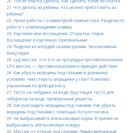
20.
Топ из платка сделать. Как сделать топик из платка
21.
Что делать из рябины. Что можно приготовить из
рябины?
22.
Уроки работы с клавиатурой компьютера. Разделы по
работе с комбинациями клавиш:
23.
Картинки мои восхищения. Открытки, гифки
Восхищение в картинках Оригинальные
24.
Поделки из желудей своими руками. Эксклюзивная
бижутерия
25.
Lpg массаж, что это за процедура противопоказания.
LPG массаж — противопоказания и принцип действия
26.
Как убрать морщины под глазами в домашних
условиях. Чем стереть морщинки у глаз? Комплекс
упражнений по фейсфитнесу
27.
Тесто на чебуреки на воде. Хрустящее тесто для
чебуреков на воде: проверенные рецепты
28.
Как разгладить морщины под глазами. Как убрать
морщины под глазами с помощью ботулотоксина
29.
Не выбрасывайте апельсиновые корки. 8 причин не
выбрасывать апельсиновую кожуру
30.
Массаж от отеков под глазами. Лимфодренажный