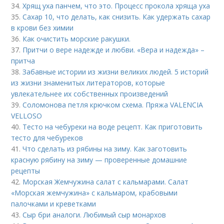
34.
Хрящ уха панчем, что это. Процесс прокола хряща уха
35.
Сахар 10, что делать, как снизить. Как удержать сахар
в крови без химии
36.
Как очистить морские ракушки.
37.
Притчи о вере надежде и любви. «Вера и надежда» –
притча
38.
Забавные истории из жизни великих людей. 5 историй
из жизни знаменитых литераторов, которые
увлекательнее их собственных произведений
39.
Соломонова петля крючком схема. Пряжа VALENCIA
VELLOSO
40.
Тесто на чебуреки на воде рецепт. Как приготовить
тесто для чебуреков
41.
Что сделать из рябины на зиму. Как заготовить
красную рябину на зиму — проверенные домашние
рецепты
42.
Морская Жемчужина салат с кальмарами. Салат
«Морская жемчужина» с кальмаром, крабовыми
палочками и креветками
43.
Сыр бри аналоги. Любимый сыр монархов