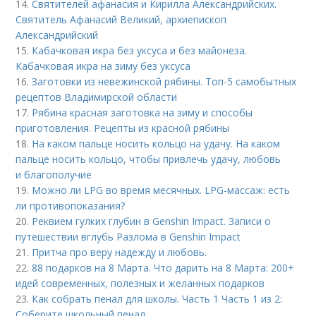
14.
Святителей афанасия и Кирилла Александрийских.
Святитель Афанасий Великий, архиепископ
Александрийский
15.
Кабачковая икра без уксуса и без майонеза.
Кабачковая икра на зиму без уксуса
16.
Заготовки из невежинской рябины. Топ-5 самобытных
рецептов Владимирской области
17.
Рябина красная заготовка на зиму и способы
приготовления. Рецепты из красной рябины
18.
На каком пальце носить кольцо на удачу. На каком
пальце носить кольцо, чтобы привлечь удачу, любовь
и благополучие
19.
Можно ли LPG во время месячных. LPG-массаж: есть
ли противопоказания?
20.
Реквием гулких глубин в Genshin Impact. Записи о
путешествии вглубь Разлома в Genshin Impact
21.
Притча про веру надежду и любовь.
22.
88 подарков на 8 Марта. Что дарить на 8 Марта: 200+
идей современных, полезных и желанных подарков
23.
Как собрать пенал для школы. Часть 1 Часть 1 из 2:
Соберите школьный пенал