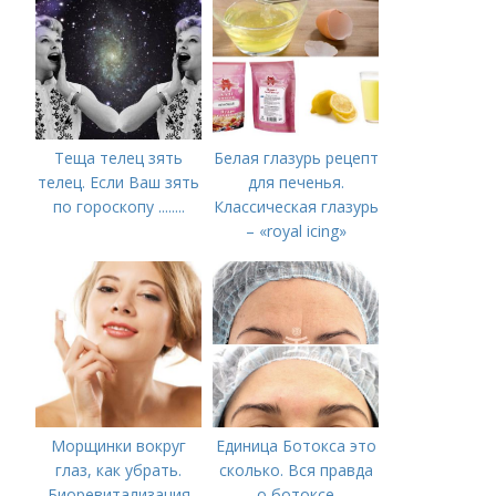
Софии 30 сентября
2022 года
Теща телец зять
Белая глазурь рецепт
телец. Если Ваш зять
для печенья.
по гороскопу ........
Классическая глазурь
– «royal icing»
Морщинки вокруг
Единица Ботокса это
глаз, как убрать.
сколько. Вся правда
Биоревитализация
о ботоксе