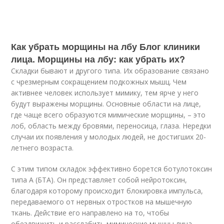
Как убрать морщины на лбу Блог клиники
лица. Морщины на лбу: как убрать их?
Складки бывают и другого типа. Их образование связано
с чрезмерным сокращением подкожных мышц. Чем
активнее человек использует мимику, тем ярче у него
будут выражены морщины. Основные области на лице,
где чаще всего образуются мимические морщины, – это
лоб, область между бровями, переносица, глаза. Нередки
случаи их появления у молодых людей, не достигших 20-
летнего возраста.
С этим типом складок эффективно борется ботулотоксин
типа А (БТА). Он представляет собой нейротоксин,
благодаря которому происходит блокировка импульса,
передаваемого от нервных отростков на мышечную
ткань. Действие его направлено на то, чтобы
обездвижить и расслабить мимические мышцы лица.