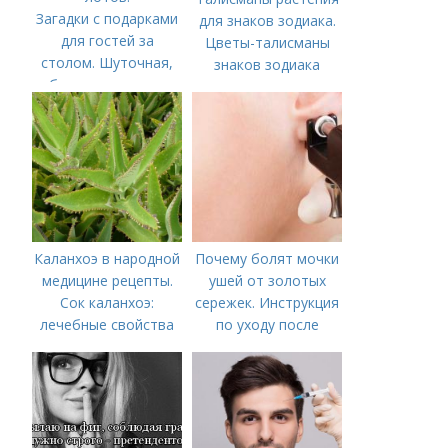
Загадки с подарками
для знаков зодиака.
для гостей за
Цветы-талисманы
столом. Шуточная,
знаков зодиака
беспроигрышная
лотерея в загадках
на праздник на 250
лотов.
Каланхоэ в народной
Почему болят мочки
медицине рецепты.
ушей от золотых
Сок каланхоэ:
сережек. Инструкция
лечебные свойства
по уходу после
прокола мочки уха