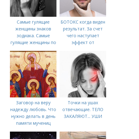
Самые гулящие
БОТОКС когда виден
женщины знаков
результат. За счет
зодиака. Самые
чего наступает
гулящие женщины по
эффект от
знаку зодиака
Ботулотоксина
Заговор на веру
Точки на ушах
надежду любовь. Что
отвечающие. ТЕЛО
нужно делать в день
ЗАКАЛЯЮТ... УШИ
памяти мучениц
Веры, Надежды,
Любови и матери их