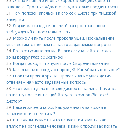
30.
Отвар из апельсиновых корок с корицей.. Советы
онколога: Простые «Да» и «Нет», которые продлят жизнь
31.
Чем полезен апельсин и его сок. Диета при пищевой
аллергии
32.
Лпджи массаж до и после. 6 распространенных
заблуждений относительно LPG
33.
Можно ли пить после прокола ушей. Прокалывание
ушек детям: отвечаем на часто задаваемые вопросы
34.
Ботокс гусиные лапки. В каких случаях ботокс для
зоны вокруг глаз эффективен?
35.
Когда проходят папулы после биоревитализации.
36.
Как вылечить следы от прыщей. Как убрать постакне?
37.
Гноится прокол хряща. Прокалывание ушек детям:
отвечаем на часто задаваемые вопросы
38.
Что нельзя делать после диспорта на лице. Памятка
пациенту после инъекций ботулотоксинов (ботокс/
диспорт)
39.
Плюсы жирной кожи. Как ухаживать за кожей в
зависимости от ее типа?
40.
Витамины, какие на что влияют. Витамины: как
влияют на организм человека, в каких продуктах искать