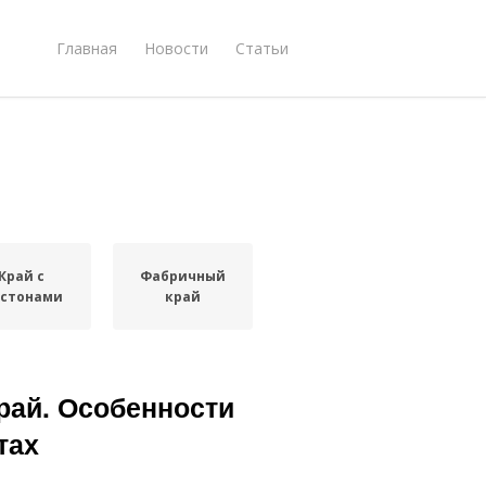
Главная
Новости
Статьи
Край с
Фабричный
стонами
край
рай. Особенности
тах