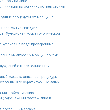
ие поры на лице
Аппликация из осенних листьев своими
 Лучшие процедуры от морщин в
ь носогубные складки?
ов. Функционал косметологической
чебуреков на воде: проверенные
явления мимических морщин вокруг
аблуждений относительно LPG
овый массаж: описание процедуры
условиях. Как убрать гусиные лапки
ания к обёртыванию
имфодренажный массаж лица в
кт после LPG массажа