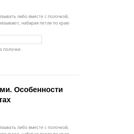
язывать либо вместе с полочкой,
ывязывают, набирая петли по краю
ю полочки .
ми. Особенности
тах
язывать либо вместе с полочкой,
ывязывают, набирая петли по краю