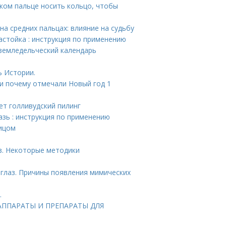
каком пальце носить кольцо, чтобы
на средних пальцах: влияние на судьбу
астойка : инструкция по применению
 земледельческий календарь
ь Истории.
 и почему отмечали Новый год 1
ет голливудский пилинг
азь : инструкция по применению
лицом
з. Некоторые методики
 глаз. Причины появления мимических
.
. АППАРАТЫ И ПРЕПАРАТЫ ДЛЯ