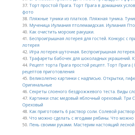
37.
Торт простой Прага. Торт Прага в домашних усло
фото
38.
Пляжные туники из платков. Пляжная туника. Туни
39.
Мученица Иулиания птолемаидская. Иулиания Птол
40.
Как очистить морские ракушки.
41.
Беспроигрышная лотерея для гостей. Конкурс с п
лотерея
42.
Игра лотерея шуточная. Беспроигрышная лотерея
43.
Трафареты бабочек для шоколадных украшений. Ка
44.
Рецепт торта Прага простой рецепт. Торт Прага ( 
рецептов приготовления
45.
Великолепно картинки с надписью. Открытки, гиф
Оригинальные
46.
Секреты слоеного бездрожжевого теста. Виды сл
47.
Картинки спас медовый яблочный ореховый. Три С
Ореховый
48.
Как приготовить 6 раствор соли. Солевой раствор
49.
Что можно сделать с ягодами рябины. Что можно
50.
Пень своими руками. Мастерим настоящий лесной