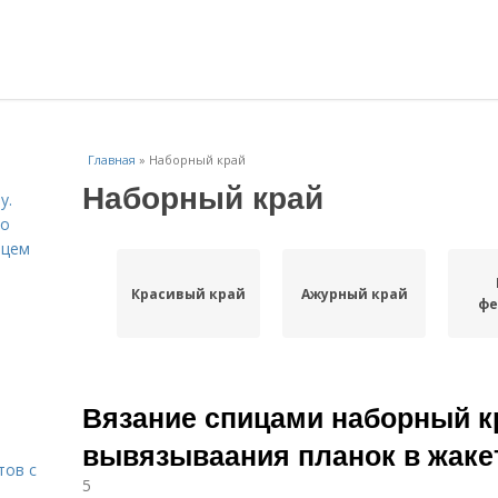
Главная
»
Наборный край
Наборный край
у.
со
рцем
Красивый край
Ажурный край
фе
Вязание спицами наборный к
вывязываания планок в жаке
тов с
5