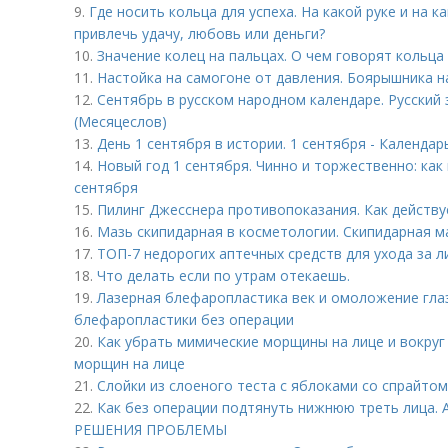
9.
Где носить кольца для успеха. На какой руке и на 
привлечь удачу, любовь или деньги?
10.
Значение колец на пальцах. О чем говорят кольца 
11.
Настойка на самогоне от давления. Боярышника н
12.
Сентябрь в русском народном календаре. Русский
(Месяцеслов)
13.
День 1 сентября в истории. 1 сентября - Календар
14.
Новый год 1 сентября. Чинно и торжественно: как
сентября
15.
Пилинг Джесснера противопоказания. Как действу
16.
Мазь скипидарная в косметологии. Скипидарная м
17.
ТОП-7 недорогих аптечных средств для ухода за 
18.
Что делать если по утрам отекаешь.
19.
Лазерная блефаропластика век и омоложение гла
блефаропластики без операции
20.
Как убрать мимические морщины на лице и вокруг
морщин на лице
21.
Слойки из слоеного теста с яблоками со спрайтом
22.
Как без операции подтянуть нижнюю треть лица
РЕШЕНИЯ ПРОБЛЕМЫ