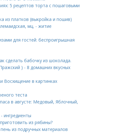
виях: 5 рецептов торта с пошаговыми
ка из платков (выкройка и пошив)
емаидская, мц. - житие
ризами для гостей: беспроигрышная
.
к сделать бабочку из шоколада.
Пражский ) - 8 домашних вкусных
ки Восхищение в картинках
оеного теста
паса в августе: Медовый, Яблочный,
 - ингредиенты
 приготовить из рябины?
 пень из подручных материалов