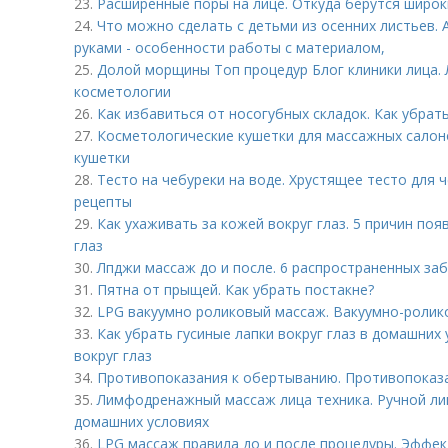
23.
Расширенные поры на лице. Откуда берутся широк
24.
Что можно сделать с детьми из осенних листьев. 
руками - особенности работы с материалом,
25.
Долой морщины Топ процедур Блог клиники лица.
косметологии
26.
Как избавиться от носогубных складок. Как убрат
27.
Косметологические кушетки для массажных салон
кушетки
28.
Тесто на чебуреки на воде. Хрустящее тесто для 
рецепты
29.
Как ухаживать за кожей вокруг глаз. 5 причин по
глаз
30.
Лпджи массаж до и после. 6 распространенных з
31.
Пятна от прыщей. Как убрать постакне?
32.
LPG вакуумно роликовый массаж. Вакуумно-ролик
33.
Как убрать гусиные лапки вокруг глаз в домашних 
вокруг глаз
34.
Противопоказания к обертыванию. Противопоказ
35.
Лимфодренажный массаж лица техника. Ручной л
домашних условиях
36.
LPG массаж правила до и после процедуры. Эффе