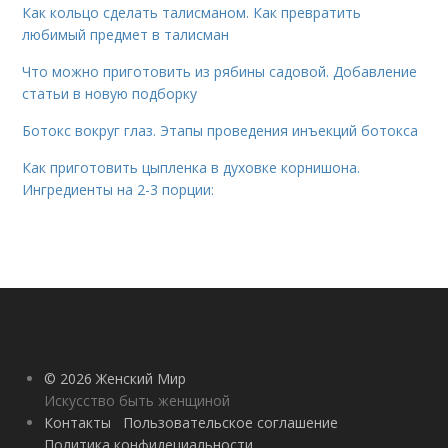
Как кольцо сделать талисманом. Как превратить
любимый предмет в талисман
Что можно приготовить из рябины садовой. Добавление
статьи в новую подборку
Ботокс вокруг глаз. Этапы проведения инъекций ботокса
Как приготовить цыпленка в духовке корнишона.
Ингредиенты на 2-3 порции:
© 2026 Женский Мир
Искусство быть женщиной
Контакты
Пользовательское соглашение
Политика конфидециальности