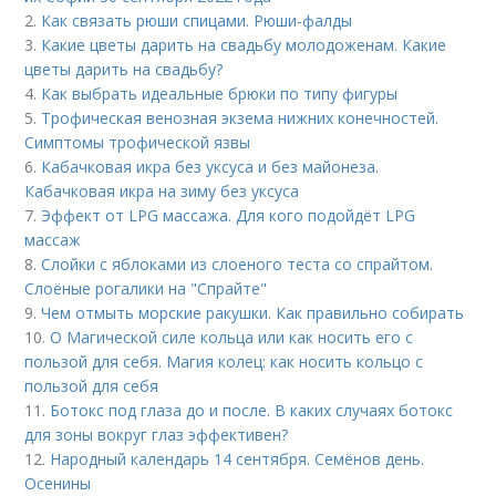
2.
Как связать рюши спицами. Рюши-фалды
3.
Какие цветы дарить на свадьбу молодоженам. Какие
цветы дарить на свадьбу?
4.
Как выбрать идеальные брюки по типу фигуры
5.
Трофическая венозная экзема нижних конечностей.
Симптомы трофической язвы
6.
Кабачковая икра без уксуса и без майонеза.
Кабачковая икра на зиму без уксуса
7.
Эффект от LPG массажа. Для кого подойдёт LPG
массаж
8.
Слойки с яблоками из слоеного теста со спрайтом.
Слоёные рогалики на "Спрайте"
9.
Чем отмыть морские ракушки. Как правильно собирать
10.
О Магической силе кольца или как носить его с
пользой для себя. Магия колец: как носить кольцо с
пользой для себя
11.
Ботокс под глаза до и после. В каких случаях ботокс
для зоны вокруг глаз эффективен?
12.
Народный календарь 14 сентября. Семёнов день.
Осенины