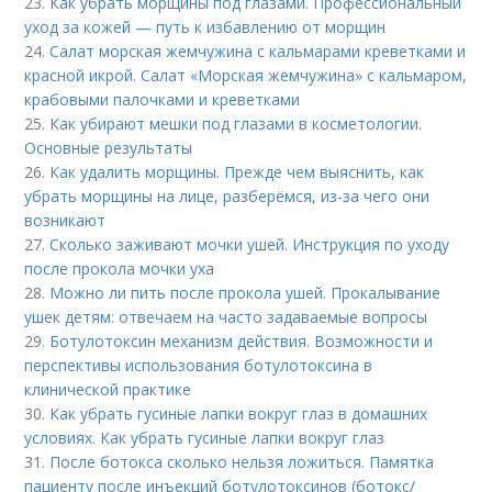
23.
Как убрать морщины под глазами. Профессиональный
уход за кожей — путь к избавлению от морщин
24.
Салат морская жемчужина с кальмарами креветками и
красной икрой. Салат «Морская жемчужина» с кальмаром,
крабовыми палочками и креветками
25.
Как убирают мешки под глазами в косметологии.
Основные результаты
26.
Как удалить морщины. Прежде чем выяснить, как
убрать морщины на лице, разберёмся, из-за чего они
возникают
27.
Сколько заживают мочки ушей. Инструкция по уходу
после прокола мочки уха
28.
Можно ли пить после прокола ушей. Прокалывание
ушек детям: отвечаем на часто задаваемые вопросы
29.
Ботулотоксин механизм действия. Возможности и
перспективы использования ботулотоксина в
клинической практике
30.
Как убрать гусиные лапки вокруг глаз в домашних
условиях. Как убрать гусиные лапки вокруг глаз
31.
После ботокса сколько нельзя ложиться. Памятка
пациенту после инъекций ботулотоксинов (ботокс/