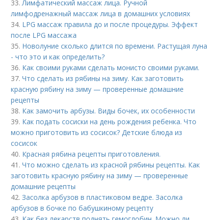
33.
Лимфатический массаж лица. Ручной
лимфодренажный массаж лица в домашних условиях
34.
LPG массаж правила до и после процедуры. Эффект
после LPG массажа
35.
Новолуние сколько длится по времени. Растущая луна
- что это и как определить?
36.
Как своими руками сделать монисто своими руками.
37.
Что сделать из рябины на зиму. Как заготовить
красную рябину на зиму — проверенные домашние
рецепты
38.
Как замочить арбузы. Виды бочек, их особенности
39.
Как подать сосиски на день рождения ребенка. Что
можно приготовить из сосисок? Детские блюда из
сосисок
40.
Красная рябина рецепты приготовления.
41.
Что можно сделать из красной рябины рецепты. Как
заготовить красную рябину на зиму — проверенные
домашние рецепты
42.
Засолка арбузов в пластиковом ведре. Засолка
арбузов в бочке по бабушкиному рецепту
43.
Как без лекарств поднять гемоглобин. Можно ли