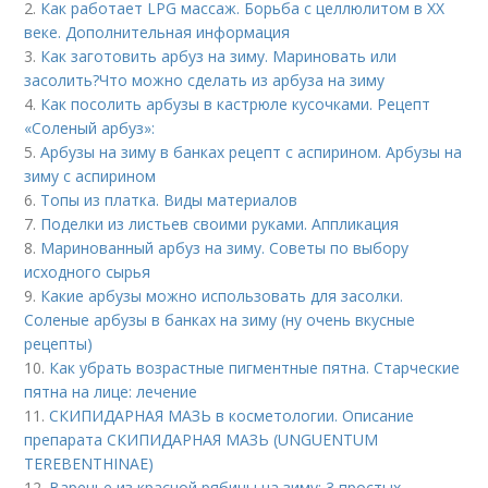
2.
Как работает LPG массаж. Борьба с целлюлитом в XX
веке. Дополнительная информация
3.
Как заготовить арбуз на зиму. Мариновать или
засолить?Что можно сделать из арбуза на зиму
4.
Как посолить арбузы в кастрюле кусочками. Рецепт
«Соленый арбуз»:
5.
Арбузы на зиму в банках рецепт с аспирином. Арбузы на
зиму с аспирином
6.
Топы из платка. Виды материалов
7.
Поделки из листьев своими руками. Аппликация
8.
Маринованный арбуз на зиму. Советы по выбору
исходного сырья
9.
Какие арбузы можно использовать для засолки.
Соленые арбузы в банках на зиму (ну очень вкусные
рецепты)
10.
Как убрать возрастные пигментные пятна. Старческие
пятна на лице: лечение
11.
СКИПИДАРНАЯ МАЗЬ в косметологии. Описание
препарата СКИПИДАРНАЯ МАЗЬ (UNGUENTUM
TEREBENTHINAE)
12.
Варенье из красной рябины на зиму: 3 простых