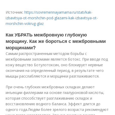
Источник:
https://sovremennayamama.ru/stati/kak-
izbavitsya-ot-morshchin-pod-glazami-kak-izbavitsya-ot-
morshchin-vokrug-glaz
Как УБРАТЬ межбровную глубокую
морщину. Как же бороться с межбровными
морщинами?
Самым распространенным методом борьбы с
межбровными заломами является ботокс. При вводе под
кожу вещество Ботулотоксин, оно блокирует нервные
окончания на определенный период, в результате чего
мышцы расслабляются и морщинки разглаживаются.
При очень глубоких межбровных складках делают
инъекции филлерами на основе гиалуроновой кислоты,
которая способствует разглаживанию складок и
восстановлению водного баланса. Эффект длится до
одного года.Людям более зрелого возраста рекомендуют