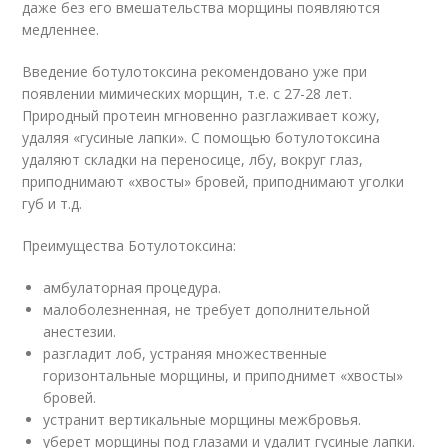
даже без его вмешательства морщины появляются
медленнее.
Введение ботулотоксина рекомендовано уже при
появлении мимических морщин, т.е. с 27-28 лет.
Природный протеин мгновенно разглаживает кожу,
удаляя «гусиные лапки». С помощью ботулотоксина
удаляют складки на переносице, лбу, вокруг глаз,
приподнимают «хвосты» бровей, приподнимают уголки
губ и т.д.
Преимущества Ботулотоксина:
амбулаторная процедура.
малоболезненная, не требует дополнительной
анестезии.
разгладит лоб, устраняя множественные
горизонтальные морщины, и приподнимет «хвосты»
бровей.
устранит вертикальные морщины межбровья.
уберет морщины под глазами и удалит гусиные лапки.