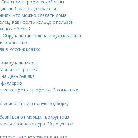
. Симптомы трофической язвы
ин: не бойтесь улыбаться
овиях. Что можно сделать дома
олец: Как носить кольцо с пользой.
льцо - оберег?
. Обручальные кольца и мужская сила
ди необычных
а в России: кратко
ских купальников
ка для построения
 на День рыбака!
и филлеров
шние конфеты трюфель - 3 домашних
вление статьи в новую подборку
бавиться от морщин вокруг глаз
Апельсиновая кожура. 30 рецептов
отокс - что это такое и на что