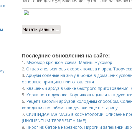
заготовки для оформления десертов. Они различают
и в
ом
Читать дальше →
а
Последние обновления на сайте:
1.
Мухомор крючком схема. Малыш мухомор
2.
Отвар апельсиновых корок польза и вред. Творческ
иму
3.
Арбузы соленые на зиму в бочке в домашних услови
основные принципы приготовления
4.
Квашеный арбуз в банке быстрого приготовления. 
5.
Корнишон в духовке. Корнишоны-цыплята в духовке
6.
Рецепт засолки арбузов холодным способом. Солен
холодным способом: так делали еще в старину
7.
СКИПИДАРНАЯ МАЗЬ в косметологии. Описание п
(UNGUENTUM TEREBENTHINAE)
8.
Пирог из батона нарезного. Пироги и запеканки из 