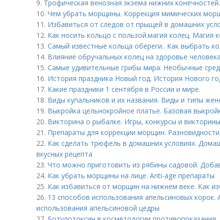
9.
Трофическая венозная экзема нижних конечностей
10.
Чем убрать морщины. Коррекция мимических морщ
11.
Избавиться от следов от прыщей в домашних усл
12.
Как носить кольцо с пользой. магия колец. Магия к
13.
Самый известные кольца обереги.. Как выбрать ко
14.
Влияние обручальных колец на здоровье человека
15.
Самые удивительные грибы мира. Необычные сре
16.
История праздника Новый год. История Нового год
17.
Какие праздники 1 сентября в России и мире.
18.
Виды купальников и их названия. Виды и типы жен
19.
Выкройка цельнокройное платье. Базовая выкрой
20.
Викторина о рыбалке. Игры, конкурсы и викторины
21.
Препараты для коррекции морщин. Разновидност
22.
Как сделать трюфель в домашних условиях. Дома
вкусных рецепта
23.
Что можно приготовить из рябины садовой. Доба
24.
Как убрать морщины на лице. Anti-age препараты
25.
Как избавиться от морщин на нижнем веке. Как из
26.
13 способов использования апельсиновых корок. 
использования апельсиновой цедры
27.
Ботулотоксин в косметологии противопоказания. Б