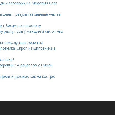
яды и заговоры на Медовый Спас
и
в день – результат меньше чем за
ит Весам по гороскопу
у растут усы у женщин и как от них
на зиму: лучшие рецепты
иповника. Сироп из шиповника в
ся веки?
деревни: 14 рецептов от моей
офель в духовке, как на костре: