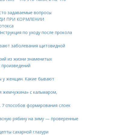
асто задаваемые вопросы
РУДИ ПРИ КОРМЛЕНИИ
ботокса
Инструкция по уходу после прокола
ывают заболевания щитовидной
орий из жизни знаменитых
х произведений
ы у женщин. Какие бывают
я жемчужина» с кальмаром,
а. 7 способов формирования слоек
.
расную рябину на зиму — проверенные
цепты сахарной глазури