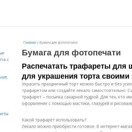
Главная
»
Бумага для фотопечати
Бумага для фотопечати
ые
пта с
Распечатать трафареты для 
для украшения торта своими
ьше.
Украсить праздничный торт можно быстро и без усил
трафаретом или создайте лекало самостоятельно. С
трафарет – посыпка сахарной пудрой. Для тех, кто и
й
оформление с помощью мастики, глазурей и рисоваль
анты
Какой трафарет использовать?
Лекало можно приобрести готовое. В интернет-мага