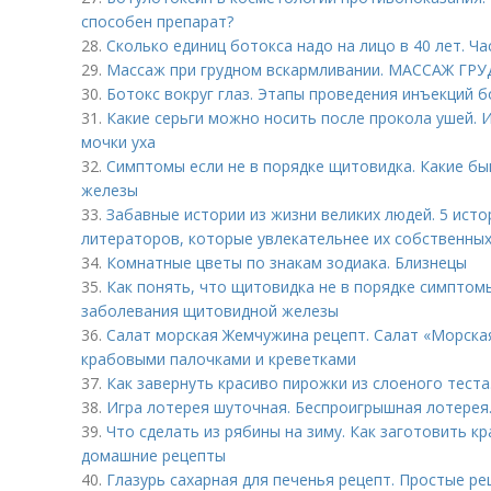
способен препарат?
28.
Сколько единиц ботокса надо на лицо в 40 лет. Ч
29.
Массаж при грудном вскармливании. МАССАЖ Г
30.
Ботокс вокруг глаз. Этапы проведения инъекций 
31.
Какие серьги можно носить после прокола ушей. 
мочки уха
32.
Симптомы если не в порядке щитовидка. Какие б
железы
33.
Забавные истории из жизни великих людей. 5 ист
литераторов, которые увлекательнее их собственны
34.
Комнатные цветы по знакам зодиака. Близнецы
35.
Как понять, что щитовидка не в порядке симптом
заболевания щитовидной железы
36.
Салат морская Жемчужина рецепт. Салат «Морска
крабовыми палочками и креветками
37.
Как завернуть красиво пирожки из слоеного тест
38.
Игра лотерея шуточная. Беспроигрышная лотерея
39.
Что сделать из рябины на зиму. Как заготовить к
домашние рецепты
40.
Глазурь сахарная для печенья рецепт. Простые ре