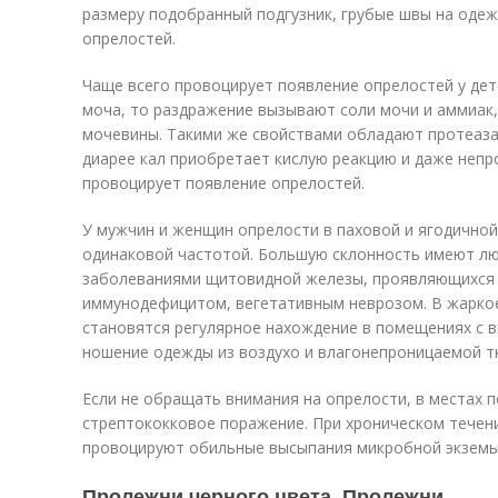
размеру подобранный подгузник, грубые швы на оде
опрелостей.
Чаще всего провоцирует появление опрелостей у дете
моча, то раздражение вызывают соли мочи и аммиак,
мочевины. Такими же свойствами обладают протеаза 
диарее кал приобретает кислую реакцию и даже неп
провоцирует появление опрелостей.
У мужчин и женщин опрелости в паховой и ягодичной
одинаковой частотой. Большую склонность имеют лю
заболеваниями щитовидной железы, проявляющихся
иммунодефицитом, вегетативным неврозом. В жарко
становятся регулярное нахождение в помещениях с 
ношение одежды из воздухо и влагонепроницаемой т
Если не обращать внимания на опрелости, в местах 
стрептококковое поражение. При хроническом течен
провоцируют обильные высыпания микробной экземы
Пролежни черного цвета. Пролежни