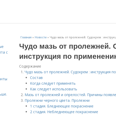
Главная
»
Новости
»
Чудо мазь от пролежней. Судокрем : инстру
Чудо мазь от пролежней. 
ые
пта с
инструкция по применени
Содержание
й
Чудо мазь от пролежней. Судокрем : инструкция п
Состав
анты
Когда следует применять
Как следует использовать
ьше.
Мазь от пролежней и опрелостей. Причины появл
Пролежни черного цвета. Пролежни
1 стадия. Бледнеющее покраснение
2 стадия. Небледнеющее покраснение