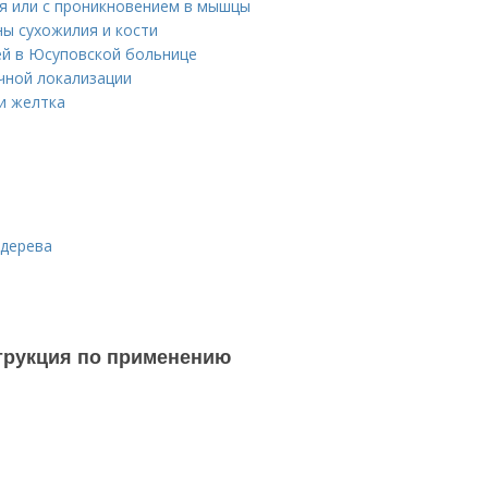
оя или с проникновением в мышцы
ны сухожилия и кости
ей в Юсуповской больнице
чной локализации
и желтка
 дерева
струкция по применению