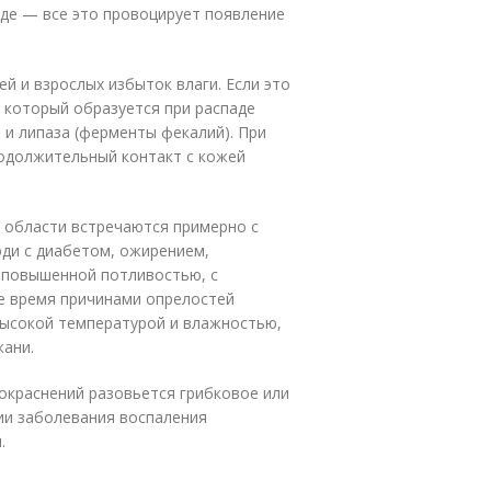
жде — все это провоцирует появление
й и взрослых избыток влаги. Если это
 который образуется при распаде
и липаза (ферменты фекалий). При
родолжительный контакт с кожей
 области встречаются примерно с
ди с диабетом, ожирением,
 повышенной потливостью, с
е время причинами опрелостей
высокой температурой и влажностью,
кани.
покраснений разовьется грибковое или
ии заболевания воспаления
.