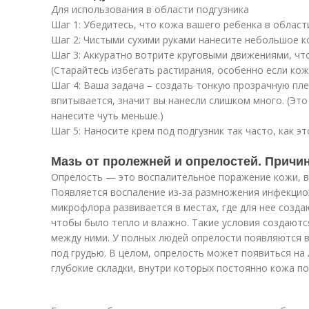
Для использования в области подгузника
Шаг 1: Убедитесь, что кожа вашего ребенка в области
Шаг 2: Чистыми сухими руками нанесите небольшое к
Шаг 3: Аккуратно вотрите круговыми движениями, чт
(Старайтесь избегать растирания, особенно если кож
Шаг 4: Ваша задача – создать тонкую прозрачную плен
впитывается, значит вы нанесли слишком много. (Это
нанесите чуть меньше.)
Шаг 5: Наносите крем под подгузник так часто, как э
Мазь от пролежней и опрелостей. Причи
Опрелость — это воспалительное поражение кожи, в
Появляется воспаление из-за размножения инфекцио
микрофлора развивается в местах, где для нее созда
чтобы было тепло и влажно. Такие условия создаются
между ними. У полных людей опрелости появляются в
под грудью. В целом, опрелость может появиться на
глубокие складки, внутри которых постоянно кожа по