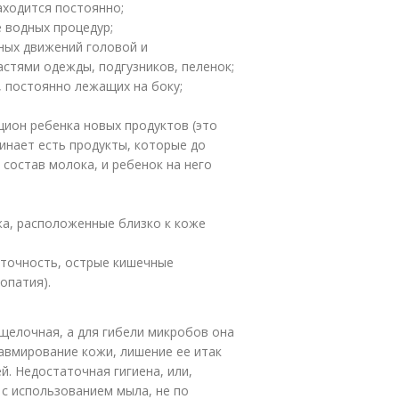
аходится постоянно;
 водных процедур;
ных движений головой и
астями одежды, подгузников, пеленок;
, постоянно лежащих на боку;
ацион ребенка новых продуктов (это
инает есть продукты, которые до
 состав молока, и ребенок на него
жа, расположенные близко к коже
аточность, острые кишечные
опатия).
щелочная, а для гибели микробов она
авмирование кожи, лишение ее итак
. Недостаточная гигиена, или,
 с использованием мыла, не по