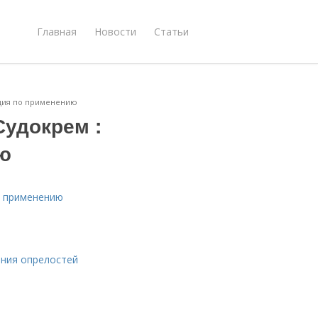
Главная
Новости
Статьи
кция по применению
Судокрем :
ю
о применению
ения опрелостей