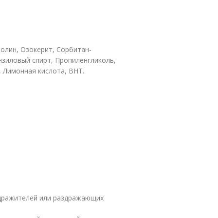
нолин, Озокерит, Сорбитан-
нзиловый спирт, Пропиленгликоль,
 Лимонная кислота, BHT.
здражителей или раздражающих