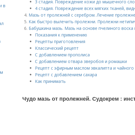
3 стадия. Повреждение кожи до мышечного сл
и в
4 стадия. Повреждение всех мягких тканей, вид
Мазь от пролежней с серебром. Лечение пролежн
Как быстро вылечить пролежни. Пролежни нетипи
ал
Бабушкина мазь. Мазь на основе пчелиного воска 
Показания к применению
а
Рецепты приготовления
Классический рецепт
С добавлением прополиса
С добавлением отвара зверобоя и ромашки
Рецепт с эфирным маслом эвкалипта и чайного
ом
Рецепт с добавлением сахара
Как принимать
Чудо мазь от пролежней. Судокрем : ин