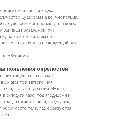
 подгузника чистая и сухая.
оличество Судокрем на кончик пальца.
обы Судокрем мог проникнуть в кожу.
а выглядит раздраженной).
ку на коже. Если крем не
 не страшно. Просто в следующий раз
то необходимо.
ны появления опрелостей
озникающее в ее складках.
нных агентов. Патогенная
ются идеальные условия. Нужно,
 в складках паха, под ягодицами и
 складках живота, шеи, подмышек,
 любом месте тела, где образуются
теет.