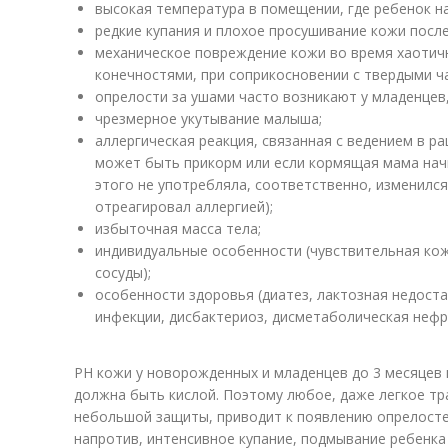
высокая температура в помещении, где ребенок н
редкие купания и плохое просушивание кожи после
механическое повреждение кожи во время хаотич
конечностями, при соприкосновении с твердыми ч
опрелости за ушами часто возникают у младенцев
чрезмерное укутывание малыша;
аллергическая реакция, связанная с ведением в р
может быть прикорм или если кормящая мама нач
этого не употребляла, соответственно, изменился
отреагировал аллергией);
избыточная масса тела;
индивидуальные особенности (чувствительная ко
сосуды);
особенности здоровья (диатез, лактозная недост
инфекции, дисбактериоз, дисметаболическая нефр
РH кожи у новорожденных и младенцев до 3 месяцев 
должна быть кислой. Поэтому любое, даже легкое тр
небольшой защиты, приводит к появлению опрелостей
напротив, интенсивное купание, подмывание ребенка