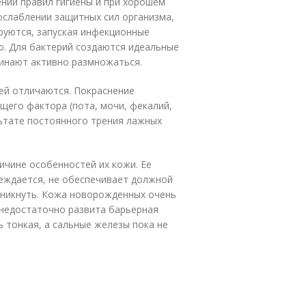
нии правил гигиены и при хорошем
ослаблении защитных сил организма,
руются, запуская инфекционные
ю. Для бактерий создаются идеальные
чинают активно размножаться.
ей отличаются. Покраснение
щего фактора (пота, мочи, фекалий,
льтате постоянного трения лажных
ичине особенностей их кожи. Ее
реждается, не обеспечивает должной
оникнуть. Кожа новорожденных очень
е недостаточно развита барьерная
ь тонкая, а сальные железы пока не