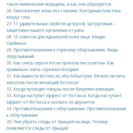
такое мимические морщины, и как они образуются
26.
Омоложение зоны поз глазами. Контурная пластика
вокруг глаз
27.
11 удивительных свойств цитрусов. Цитрусовые –
защитники нашего организма от рака
28.
10 советов для идеальной кожи лица. Кэндис
Свейнпол
29.
Противопоказания к горячему обертыванию. Виды
обёртываний
30.
Как снять серьги после прокола пистолетом. Как
правильно снять сережки-гвоздики
31.
Как вывести Ботокс из лба побыстрее. Можно ли пить
алкоголь после инъекций Ботокса?
32.
Когда проходят папулы после биоревитализации.
33.
Когда наступит эффект от ботокса. Когда наступает
эффект от ботокса и сколько он держится
34.
Противопоказания к обертыванию. Противопоказания
к обёртыванию
35.
Чем убрать следы от прыщей на лице. Почему
появляются следы от прыщей