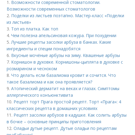
1.
Возможности современной стоматологии.
Возможности современных стоматологов
2.
Поделки из листьев поэтапно. Мастер-класс «Поделки
из листьев»
3.
Топ из платка. Как топ
4.
Чем полезна апельсиновая кожура. При похудении
5.
Лучшие рецепты засолки арбуза в банках. Какие
ингредиенты и специи понадобятся
6.
Вкусные мочёные арбузы на зиму. Квашеные арбузы
7.
Корнишон в духовке. Корнишоны-цыплята в духовке с
розмарином и чесноком
8.
Что делать если базалиома кровит и сочится. Что
такое базалиома и как она проявляется?
9.
Атопический дерматит на веках и глазах. Симптомы
аллергического конъюнктивита
10.
Рецепт торт Прага простой рецепт. Торт «Прага»: 4
классических рецепта в домашних условиях
11.
Рецепт засолки арбузов в кадушке. Как солить арбузы
в бочке – основные принципы приготовления
12.
Оладьи дутые рецепт. Дутые оладьи по рецептам
прабабушек!