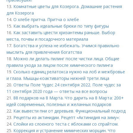
13.
Комнатные цветы для Козерога. Домашние растения
для Козерога
14.
О хлебе притча. Притча о хлебе
15.
Как выбрать идеальные брюки по типу фигуры
16.
Как заставить цвести хризантемы раньше. Выбор
места, почвы и посадочного материала
17.
Богатства и успеха не избежать. Учимся правильно
мыслить для привлечения богатства
18.
Можно ли делать пилинг после чистки лица. Общие
правила ухода за лицом после химического пилинга
19.
Сколько единиц релатокса нужно на лоб и межбровье
и глаза. Мышцы-коактиваторы нижней трети лица
20.
Ответы Поле Чудес 24 сентября 2022. Поле чудес за
11 сентября 2020 года — ответы на все вопросы
21.
88 подарков на 8 Марта. Что дарить на 8 Марта: 200+
идей современных, полезных и желанных подарков
22.
Как вывести пни от деревьев. Функциональный подход
23.
Рецепты из актинидии. Рецепт «Актинидия на зиму»:
24.
Слойки из слоеного теста с яблоками со спрайтом.
25.
Коррекция и устранение мимических морщин. Что