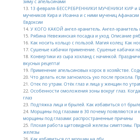
зиму с апельсинами
13.
13 февраля-БЕССРЕБРЕННИКИ МУЧЕНИКИ КИР и И
мучеников Кира и Иоанна и с ними мучениц Афанасии
Евдоксии
14.
У КОГО КАКОЙ ангел-хранитель. Ангел-хранитель
15.
Рябина Невежинская посадка и уход. Описание ря
16.
Как носить кольцо с пользой. Магия колец: Как но
17.
Сушеные кабачки применение. Сушеные кабачки на
18.
Конвертики из сыра хохланд с начинкой. Празднич
вкусных рецепта!
19.
Применение апельсиновых корок в хозяйстве. Сод
20.
Что делать если загноилось ухо после прокола. 
21.
Отек по утрам. Отёк глаз и лица у женщин по утра
22.
Особенности омоложения зоны вокруг глаз. Когд
глаз
23.
Подтяжка лица и брылей. Как избавиться от брыл
24.
Морщины под глазами в 30 почему появляются и 
морщины под глазами: распространенные причины
25.
Плохая работа щитовидной железы симптомы. Пр
железы
26.
Как избавиться от морщин на лбу