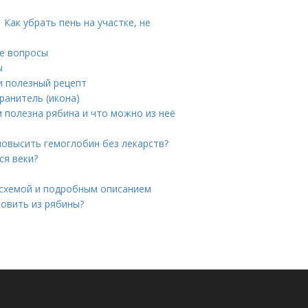
Как убрать пень на участке, не
е вопросы
ы
и полезный рецепт
ранитель (икона)
м полезна рябина и что можно из неё
повысить гемоглобин без лекарств?
ся веки?
 схемой и подробным описанием
товить из рябины?