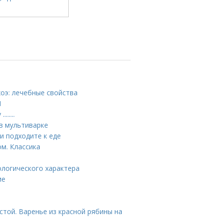
хоэ: лечебные свойства
И
.....
 в мультиварке
и подходите к еде
м. Классика
тологического характера
ие
стой. Варенье из красной рябины на