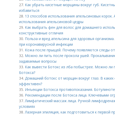
27.
Как убрать кисетные морщины вокруг губ. Кисетны
избавиться
28.
13 способов использования апельсиновых корок. 
использования апельсиновой цедры
29.
Как выбрать фен для волос для домашнего исполь
конструктивные отличия
30.
Польза и вред апельсина для здоровья организма
при коронавирусной инфекции
31.
Кожа после прыщей. Почему появляются следы о
32.
Можно ли пить после прокола ушей. Прокалывание
задаваемые вопросы
33.
Как вывести Ботокс из лба побыстрее. Можно ли 
Ботокса?
34.
Домашний ботокс от морщин вокруг глаз. В каких 
эффективен?
35.
Инъекции Ботокса противопоказания. Ботулиноте
36.
Рекомендации после Ботокса лица. Ключевыми ог
37.
Лимфатический массаж лица. Ручной лимфодрена
условиях
38.
Лазерная эпиляция, как подготовиться к первой п