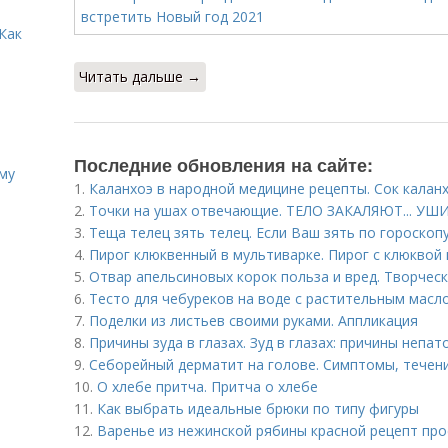
Как
Читать дальше →
Последние обновления на сайте:
иму
1.
Каланхоэ в народной медицине рецепты. Сок калан
2.
Точки на ушах отвечающие. ТЕЛО ЗАКАЛЯЮТ... УШ
3.
Теща телец зять телец. Если Ваш зять по гороскопу ...
4.
Пирог клюквенный в мультиварке. Пирог с клюквой
5.
Отвар апельсиновых корок польза и вред. Творческ
6.
Тесто для чебуреков на воде с растительным масло
7.
Поделки из листьев своими руками. Аппликация
8.
Причины зуда в глазах. Зуд в глазах: причины непа
9.
Себорейный дерматит на голове. Cимптомы, течен
10.
О хлебе притча. Притча о хлебе
11.
Как выбрать идеальные брюки по типу фигуры
12.
Варенье из нежинской рябины красной рецепт про