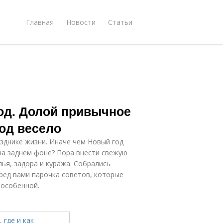
Главная
Новости
Статьи
од. Долой привычное
год весело
азднике жизни. Иначе чем Новый год
 на заднем фоне? Пора внести свежую
ья, задора и куража. Собрались
еред вами парочка советов, которые
 особенной.