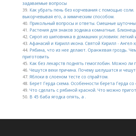
задаваемые вопросы
39.
Как убрать пень без корчевания с помощью соли. 
выкорчевывая его, а химическим способом.
40.
Прикольный вопросы и ответы. Смешные шуточны
41.
Растения для знаков зодиака комнатные. Близнец
42.
Сироп из шиповника в домашних условиях: легкий 
43.
Афанасий и Кирилл икона. Святой Кирилл - Ангел-х
44.
Рябина, что из нее делают. Оранжевая гроздь. Че
приготовить
45.
Как без лекарств поднять гемоглобин. Можно ли 
46.
Чешутся веки причина. Почему шелушатся и чешут
47.
Яблоки в слоеном тесте со спрайтом.
48.
Берет Герда схема. Особенности берета Герда со
49.
Что сделать с рябиной красной. Что можно приго
50.
В 45 баба ягодка опять, а .