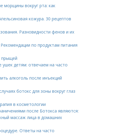
е морщины вокруг рта: как
Апельсиновая кожура. 30 рецептов
зования. Разновидности фенов и их
. Рекомендации по продуктам питания
т прыщей
 ушек детям: отвечаем на часто
пить алкоголь после инъекций
случаях ботокс для зоны вокруг глаз
рапия в косметологии
раничениями после Ботокса являются:
жный массаж лица в домашних
роцедуре. Ответы на часто