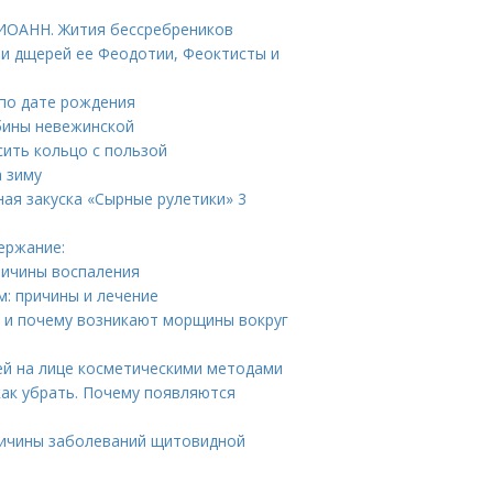
ОАНН. Жития бессребреников
 и дщерей ее Феодотии, Феоктисты и
 по дате рождения
бины невежинской
сить кольцо с пользой
 зиму
ная закуска «Сырные рулетики» 3
ержание:
Причины воспаления
м: причины и лечение
а и почему возникают морщины вокруг
ей на лице косметическими методами
как убрать. Почему появляются
ичины заболеваний щитовидной