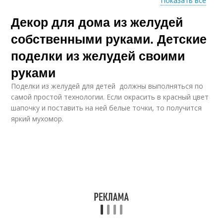
Показать все
Декор для дома из желудей
Поделка из желудей
Игрушки из желудей
собственными руками. Детские
поделки из желудей своими
руками
Барашек из желудей
Ветка с желудями
Поделки из желудей для детей должны выполняться по
самой простой технологии. Если окрасить в красный цвет
шапочку и поставить на ней белые точки, то получится
яркий мухомор.
Человек из желудей