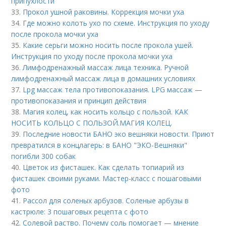
припухлости
33.
Прокол ушной раковины. Коррекция мочки уха
34.
Где можно колоть ухо по схеме. Инструкция по уходу
после прокола мочки уха
35.
Какие серьги можно носить после прокола ушей.
Инструкция по уходу после прокола мочки уха
36.
Лимфодренажный массаж лица техника. Ручной
лимфодренажный массаж лица в домашних условиях
37.
Lpg массаж тела противопоказания. LPG массаж —
противопоказания и принцип действия
38.
Магия колец, как носить кольцо с пользой. КАК
НОСИТЬ КОЛЬЦО С ПОЛЬЗОЙ.МАГИЯ КОЛЕЦ.
39.
Последние новости БАНО эко вешняки новости. Приют
превратился в концлагерь: в БАНО "ЭКО-Вешняки"
погибли 300 собак
40.
Цветок из фисташек. Как сделать топиарий из
фисташек своими руками. Мастер-класс с пошаговыми
фото
41.
Рассол для соленых арбузов. Соленые арбузы в
кастрюле: 3 пошаговых рецепта с фото
42.
Солевой раство. Почему соль помогает — мнение