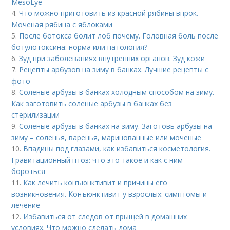
MesoEye
4.
Что можно приготовить из красной рябины впрок.
Моченая рябина с яблоками
5.
После ботокса болит лоб почему. Головная боль после
ботулотоксина: норма или патология?
6.
Зуд при заболеваниях внутренних органов. Зуд кожи
7.
Рецепты арбузов на зиму в банках. Лучшие рецепты с
фото
8.
Соленые арбузы в банках холодным способом на зиму.
Как заготовить соленые арбузы в банках без
стерилизации
9.
Соленые арбузы в банках на зиму. Заготовь арбузы на
зиму – соленья, варенья, маринованные или моченые
10.
Впадины под глазами, как избавиться косметология.
Гравитационный птоз: что это такое и как с ним
бороться
11.
Как лечить конъюнктивит и причины его
возникновения. Конъюнктивит у взрослых: симптомы и
лечение
12.
Избавиться от следов от прыщей в домашних
условиях. Что можно сделать дома