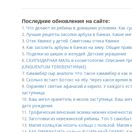
Последние обновления на сайте:
1.
Что делают из рябины в домашних условиях. Как с
2.
Лучшие рецепты засолки арбуза в банках. Какие ин
3.
Отек Квинке у детей. Симптомы отека Квинке
4.
Как засолить арбузы в банках на зиму. Общие прав
5.
Поделки из шишек и желудей. Детские украшение
6.
СКИПИДАРНАЯ МАЗЬ в косметологии. Описание п
(UNGUENTUM TEREBENTHINAE)
7.
Камамбер сыр аналоги. Что такое камамбер и как 
8.
Сколько встает Ботокс на лбу. Через какое время 
9.
Охраняют святые афанасий и кирилл. У каждого ест
заступница.
10.
Ваш ангел-хранитель и икона-заступница. Ваш анг
дате рождения
11.
Трофическая венозная экзема нижних конечносте
12.
Заготовки из невежинской рябины. Топ-5 самобы
13.
Магия колец.Как носить кольцо с пользой. Магия 
14.
КАК ПРЕВРАТИТЬ кольцо В СИЛЬНЫЙ ОБЕРЕГ. Как 