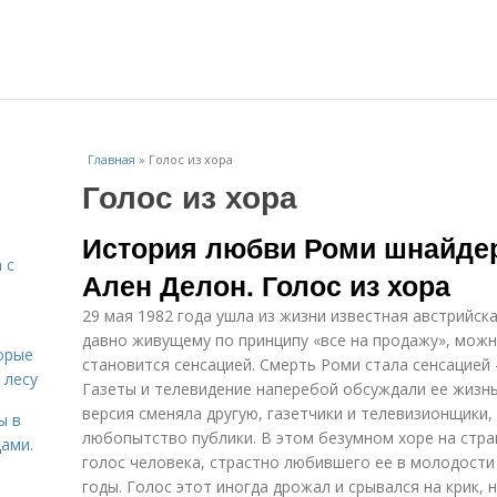
Главная
»
Голос из хора
Голос из хора
История любви Роми шнайдер
 с
Ален Делон. Голос из хора
29 мая 1982 года ушла из жизни известная австрийск
давно живущему по принципу «все на продажу», можн
орые
становится сенсацией. Смерть Роми стала сенсацией 
 лесу
Газеты и телевидение наперебой обсуждали ее жизнь,
версия сменяла другую, газетчики и телевизионщики
ы в
любопытство публики. В этом безумном хоре на стра
ами.
голос человека, страстно любившего ее в молодости
годы. Голос этот иногда дрожал и срывался на крик, 