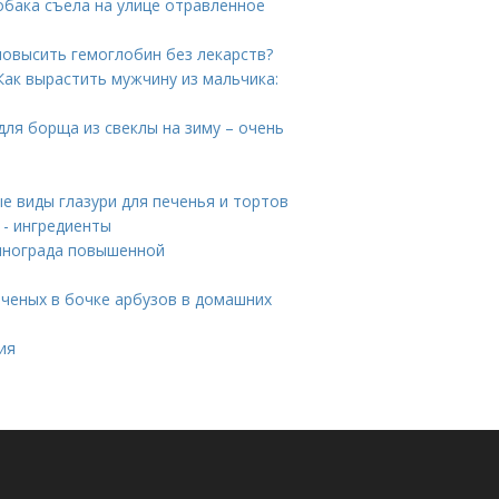
собака съела на улице отравленное
повысить гемоглобин без лекарств?
Как вырастить мужчину из мальчика:
для борща из свеклы на зиму – очень
ые виды глазури для печенья и тортов
 - ингредиенты
винограда повышенной
ченых в бочке арбузов в домашних
ия