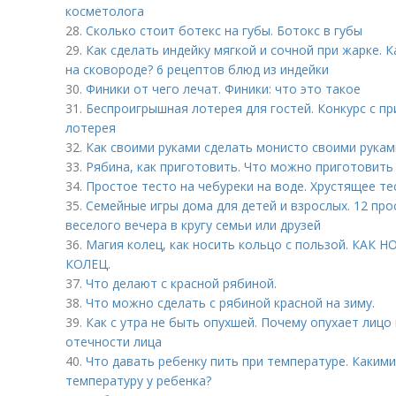
косметолога
28.
Сколько стоит ботекс на губы. Ботокс в губы
29.
Как сделать индейку мягкой и сочной при жарке. 
на сковороде? 6 рецептов блюд из индейки
30.
Финики от чего лечат. Финики: что это такое
31.
Беспроигрышная лотерея для гостей. Конкурс с п
лотерея
32.
Как своими руками сделать монисто своими рукам
33.
Рябина, как приготовить. Что можно приготовить
34.
Простое тесто на чебуреки на воде. Хрустящее те
35.
Семейные игры дома для детей и взрослых. 12 про
веселого вечера в кругу семьи или друзей
36.
Магия колец, как носить кольцо с пользой. КА
КОЛЕЦ.
37.
Что делают с красной рябиной.
38.
Что можно сделать с рябиной красной на зиму.
39.
Как с утра не быть опухшей. Почему опухает лицо 
отечности лица
40.
Что давать ребенку пить при температуре. Каким
температуру у ребенка?