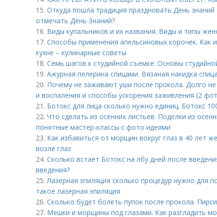
15.
Откуда пошла традиция праздновать День знаний 1
отмечать День Знаний?
16.
Виды купальников и их названия. Виды и типы жен
17.
Способы применения апельсиновых корочек. Как и
кухне – кулинарные советы
18.
Семь шагов к студийной съемке. Основы студийной
19.
Ажурная пелерина спицами. Вязаная накидка спиц
20.
Почему не заживают уши после прокола. Долго не
и воспаления и способы ускорения заживления (2 фо
21.
Ботокс для лица сколько нужно единиц. Ботокс 10
22.
Что сделать из осенних листьев. Поделки из осенн
понятные мастер-классы с фото идеями
23.
Как избавиться от морщин вокруг глаз в 40 лет 
возле глаз
24.
Сколько встает Ботокс на лбу дней после введени
введения?
25.
Лазерная эпиляция сколько процедур нужно для п
такое лазерная эпиляция
26.
Сколько будет болеть пупок после прокола. Пирси
27.
Мешки и морщины под глазами. Как разгладить м