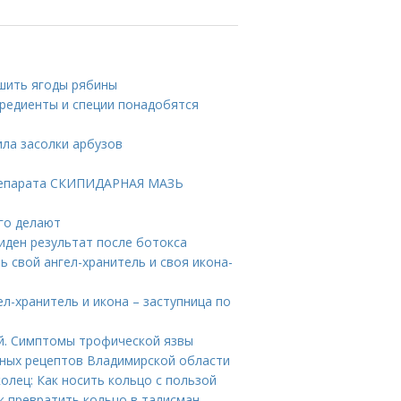
ушить ягоды рябины
гредиенты и специи понадобятся
ила засолки арбузов
репарата СКИПИДАРНАЯ МАЗЬ
его делают
виден результат после ботокса
ь свой ангел-хранитель и своя икона-
ел-хранитель и икона – заступница по
й. Симптомы трофической язвы
тных рецептов Владимирской области
колец: Как носить кольцо с пользой
превратить кольцо в талисман