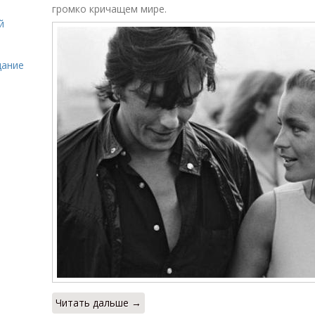
громко кричащем мире.
й
дание
Читать дальше →