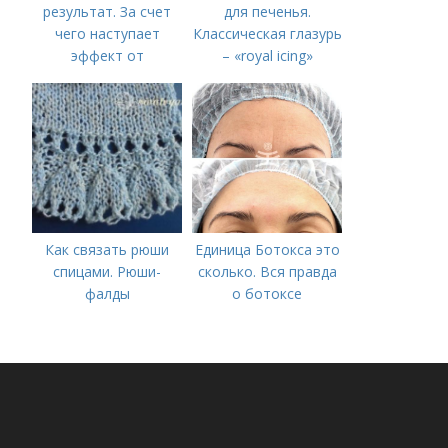
результат. За счет
для печенья.
чего наступает
Классическая глазурь
эффект от
– «royal icing»
Ботулотоксина
Как связать рюши
Единица Ботокса это
спицами. Рюши-
сколько. Вся правда
фалды
о ботоксе