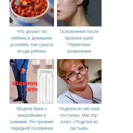
Что делают из
Осложнения после
рябины в домашних
прокола ушей.
условиях. Как сушить
Первичные
ягоды рябины
возможные
неприятные
последствия прокола
для здоровья
Модели брюк с
Поделки из листьев
выкройками и
поэтапно. Мастер-
схемами. Построение
класс «Поделки из
передней половинки
листьев»