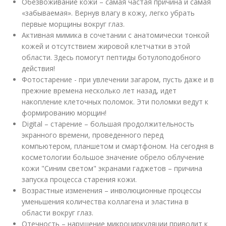
Обезвоживание кожи – самая частая причина и самая
«забываемая». Вернув влагу в кожу, легко убрать
первые морщины вокруг глаз.
Активная мимика в сочетании с анатомически тонкой
кожей и отсутствием жировой клетчатки в этой
области. Здесь помогут пептиды ботулоподобного
действия!
Фотостарение - при увлечении загаром, пусть даже и в
прежние времена несколько лет назад, идет
накопление клеточных поломок. Эти поломки ведут к
формированию морщин!
Digital – старение – большая продолжительность
экранного времени, проведенного перед
компьютером, планшетом и смартфоном. На сегодня в
косметологии большое значение обрело облучение
кожи "Синим светом" экранами гаджетов – причина
запуска процесса старения кожи.
Возрастные изменения – инволюционные процессы
уменьшения количества коллагена и эластина в
области вокруг глаз.
Отечность – нарушение микроциркуляции приводит к