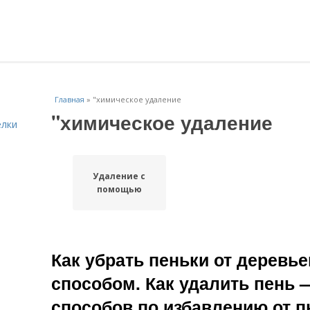
Главная
»
"химическое удаление
"химическое удаление
елки
Удаление с
помощью
Как убрать пеньки от деревь
способом. Как удалить пень 
способов по избавлению от пн