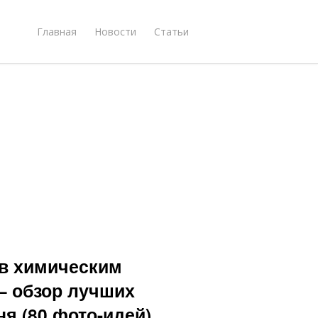
Главная
Новости
Статьи
ев химическим
— обзор лучших
я (80 фото-идей)