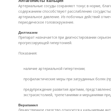
Антагонисты кальция
Артериальные сосуды сохраняют тонус в норме, благо
содержанием способствуют расслаблению сосудистых 
артериальное давление. Из побочных действий отме
периодическое головокружение.
Дилтиазем
Препарат назначается при диагностировании серьезн
прогрессирующей гипертонией.
Показания:
наличие артериальной гипертензии;
профилактические меры при загрудинных болях (пр
предупреждение развития аритмии, представленн
экстрасистолией, трепетаниями и мерцаниями пре
Верапамил
Лекарственное средство относится к кальциевым ант