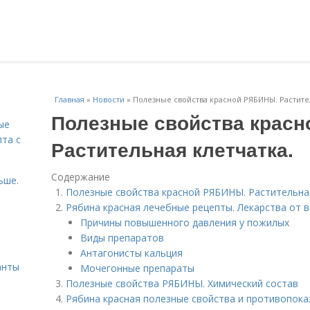
Главная
»
Новости
»
Полезные свойства красной РЯБИНЫ. Растител
Полезные свойства крас
ые
пта с
Растительная клетчатка.
Содержание
ьше.
Полезные свойства красной РЯБИНЫ. Растительная
Рябина красная лечебные рецепты. Лекарства от 
Причины повышенного давления у пожилых
й
Виды препаратов
Антагонисты кальция
анты
Мочегонные препараты
Полезные свойства РЯБИНЫ. Химический состав
Рябина красная полезные свойства и противопока