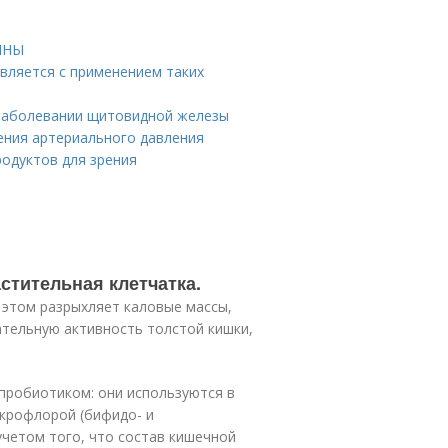
БИНЫ
авляется с применением таких
 заболевании щитовидной железы
ения артериального давления
родуктов для зрения
тительная клетчатка.
и этом разрыхляет каловые массы,
ательную активность толстой кишки,
пробиотиком: они используются в
икрофлорой (бифидо- и
 учетом того, что состав кишечной