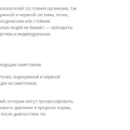
показателей состояния организма, так
ринной и нервной системы, почек,
зодическим или стойким.
жилых людей не бывает — препараты
артины и индивидуальных
 ведущим симптомом;
почек, эндокринной и нервной
дин из симптомов.
ний, которые могут прогрессировать,
живать давление в пределах нормы,
после диагностики, по