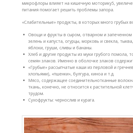
микрофлоры влияет на кишечную моторику
5
, увелич
питания помогает решить проблемы запора.
«Слабительные» продукты, в которых много грубых 
Овощи и фрукты в сыром, отварном и запеченном
зелень и капуста, огурцы, морковь и свекла, тыква
яблоки, груши, сливы и бананы.
Хлеб и другие продукты из муки грубого помола, 
семян злаков. Именно в оболочке злаков содержит
«Грубые» рассыпчатые каши из перловой и гречнев
хлопьями), «пшенки», булгура, киноа и т.д.
Мясо, содержащее соединительнотканные волокна
ткань, конечно, не относится к растительной клет
трудом.
Сухофрукты: чернослив и курага.