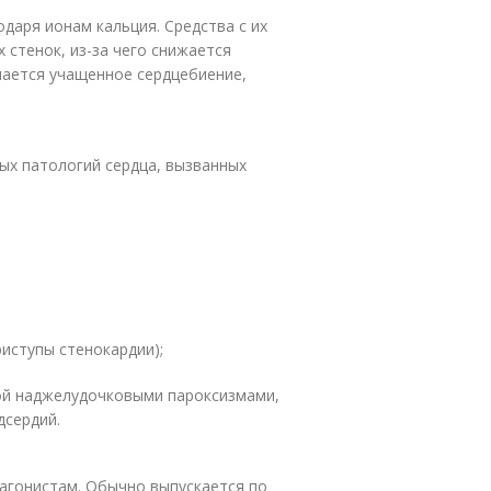
даря ионам кальция. Средства с их
стенок, из-за чего снижается
чается учащенное сердцебиение,
ых патологий сердца, вызванных
иступы стенокардии);
ой наджелудочковыми пароксизмами,
дсердий.
агонистам. Обычно выпускается по