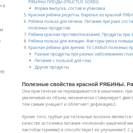
РЯБИНЫ ПЛОДЫ (FRUCTUS SORBI)
и в
Форма выпуска, состав и упаковка
Красная рябина рецепты. Варенье из красной РЯ
Рябина польза для печени. Питание при раке сост
полезных продуктов:
ом
Рябина красная противопоказания. Продукты при
а
Рябина польза для женщин. Факторы риска повыш
Красная рябина для зрения. 10 САМЫХ полезных п
Разные продукты при разных заболеваниях глаз
Питание с пользой для глаз
Другие продукты
иму
Полезные свойства красной РЯБИНЫ. Рас
Она практически не переваривается в кишечнике, пр
увеличивая их объем, механически стимулирует двиг
тем самым учащает и облегчает дефекацию
2
.
Кроме того, грубые растительные волокна являются 
качестве источника питания «полезной» кишечной м
лактобактериями) и способствуют ее улучшению
3
. С