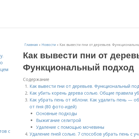
Главная
»
Новости
»
Как вывести пни от деревьев. Функциональн
Как вывести пни от дерев
у.
со
Функциональный подход
рцем
Содержание
Как вывести пни от деревьев. Функциональный по
Как убить корень дерева солью. Общие правила у
Как убрать пень от яблони. Как удалить пень — 
от пня (80 фото-идей)
Основные подходы
Выжигание селитрой
Удаление с помощью мочевины
тов с
Удаление пней солью. 7 способов убрать пень с у