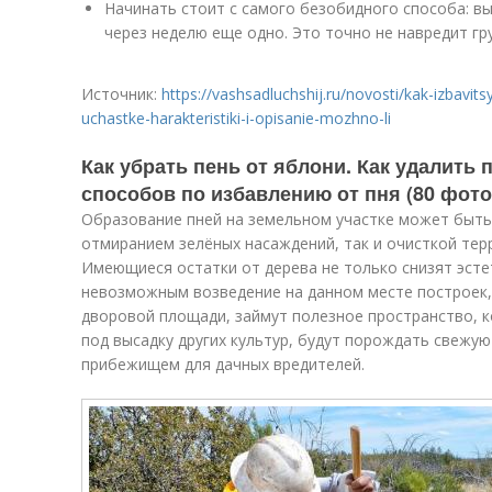
Начинать стоит с самого безобидного способа: вы
через неделю еще одно. Это точно не навредит гру
Источник:
https://vashsadluchshij.ru/novosti/kak-izbav
uchastke-harakteristiki-i-opisanie-mozhno-li
Как убрать пень от яблони. Как удалить
способов по избавлению от пня (80 фото
Образование пней на земельном участке может быть
отмиранием зелёных насаждений, так и очисткой тер
Имеющиеся остатки от дерева не только снизят эсте
невозможным возведение на данном месте построек,
дворовой площади, займут полезное пространство, 
под высадку других культур, будут порождать свежую
прибежищем для дачных вредителей.