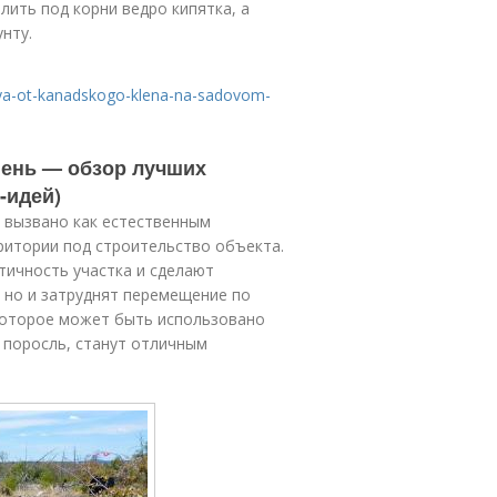
лить под корни ведро кипятка, а
нту.
itsya-ot-kanadskogo-klena-na-sadovom-
 пень — обзор лучших
-идей)
 вызвано как естественным
ритории под строительство объекта.
тичность участка и сделают
 но и затруднят перемещение по
которое может быть использовано
 поросль, станут отличным