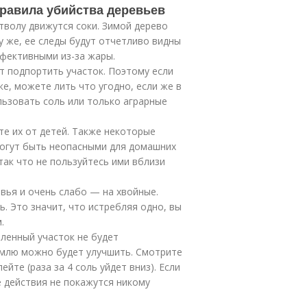
правила убийства деревьев
стволу движутся соки. Зимой дерево
у же, ее следы будут отчетливо видны
ффективными из-за жары.
т подпортить участок. Поэтому если
ке, можете лить что угодно, если же в
ользовать соль или только аграрные
те их от детей. Также некоторые
 могут быть неопасными для домашних
так что не пользуйтесь ими вблизи
вья и очень слабо — на хвойные.
ь. Это значит, что истребляя одно, вы
.
ленный участок не будет
емлю можно будет улучшить. Смотрите
ейте (раза за 4 соль уйдет вниз). Если
е действия не покажутся никому