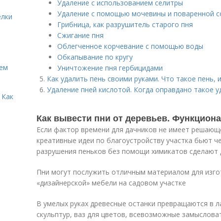
Удаление с использованием селитры
Удаление с помощью мочевины и поваренной с
елки
Грибница, как разрушитель старого пня
Сжигание пня
Облегченное корчевание с помощью воды
Обкапывание по кругу
Кем
Уничтожение пня гербицидами
Как удалить пень своими руками. Что такое пень, 
Удаление пней кислотой. Когда оправдано такое у
 Как
Как вывести пни от деревьев. Функцион
Если фактор времени для дачников не имеет решающе
креативные идеи по благоустройству участка бьют ч
разрушения пеньков без помощи химикатов сделают 
Пни могут послужить отличным материалом для изго
«дизайнерской» мебели на садовом участке
В умелых руках древесные останки превращаются в 
скульптур, ваз для цветов, всевозможные замысловат