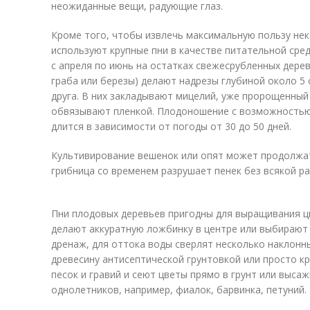
неожиданные вещи, радующие глаз.
Кроме того, чтобы извлечь максимальную пользу не
используют крупные пни в качестве питательной сре
с апреля по июнь на остатках свежесрубленных дере
граба или березы) делают надрезы глубиной около 5 с
друга. В них закладывают мицелий, уже пророщенный 
обвязывают пленкой. Плодоношение с возможностью
длится в зависимости от погоды от 30 до 50 дней.
Культивирование вешенок или опят может продолжать
грибница со временем разрушает пенек без всякой р
Пни плодовых деревьев пригодны для выращивания цв
делают аккуратную ложбинку в центре или выбирают
дренаж, для оттока воды сверлят несколько наклон
древесину антисептической грунтовкой или просто к
песок и гравий и сеют цветы прямо в грунт или выса
однолетников, например, фиалок, барвинка, петуний.