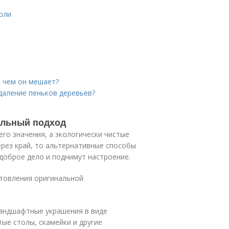
оли
и чем он мешает?
даление пеньков деревьев?
альный подход
го значения, а экологически чистые
ерез край, то альтернативные способы
доброе дело и поднимут настроение.
товления оригинальной
ландшафтные украшения в виде
ые столы, скамейки и другие