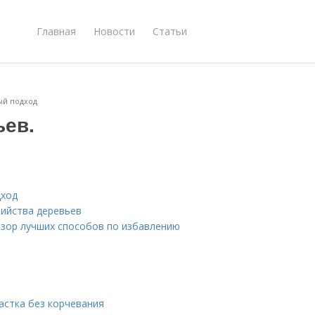
Главная
Новости
Статьи
ый подход
ьев.
дход
бийства деревьев
обзор лучших способов по избавлению
частка без корчевания