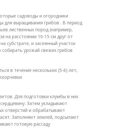
которые садоводы и огородники
ды для выращивания грибов . В период
вьев лиственных пород (например,
м на расстоянии 10-15 см друг от
на субстрате, и засеянный участок
 собирать урожай свежих грибов
ся в течение нескольких (5-6) лет,
аскорчевки
етов. Для подготовки клумбы в них
 сердцевину. Затем укладывают
ных отверстий и обрабатывают
расят. Заполняют землей, подсыпают
живают готовую рассаду