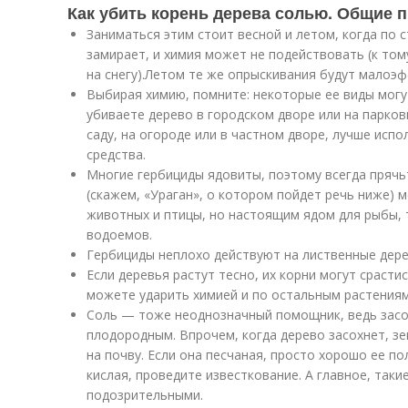
Как убить корень дерева солью. Общие 
Заниматься этим стоит весной и летом, когда по 
замирает, и химия может не подействовать (к том
на снегу).Летом те же опрыскивания будут малоэ
Выбирая химию, помните: некоторые ее виды могу
убиваете дерево в городском дворе или на парков
саду, на огороде или в частном дворе, лучше исп
средства.
Многие гербициды ядовиты, поэтому всегда прячь
(скажем, «Ураган», о котором пойдет речь ниже)
животных и птицы, но настоящим ядом для рыбы, 
водоемов.
Гербициды неплохо действуют на лиственные дере
Если деревья растут тесно, их корни могут срастис
можете ударить химией и по остальным растениям
Соль — тоже неоднозначный помощник, ведь засо
плодородным. Впрочем, когда дерево засохнет, з
на почву. Если она песчаная, просто хорошо ее пол
кислая, проведите известкование. А главное, таки
подозрительными.