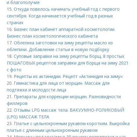
и благополучие
15.
Откуда повелось начинать учебный год с первого
сентября. Когда начинается учебный год в разных
странах
16.
Бизнес план кабинет аппаратной косметологии.
Бизнес план косметологического кабинета
17.
Облепиха заготовки на зиму рецепты масло из
облепихи. Добавление статьи в новую подборку
18.
Суповые заправки на зиму рецепты борщ. 8 простых
ПОШАГОВЫХ рецептов заправки для борща на зиму 2021
с фото
19.
Рецепты из актинидии. Рецепт «Актинидия на зиму»:
20.
Гимнастика для лица от морщин. Массаж для
подтяжки и молодости лица
21.
Препараты для коррекции морщин. Разновидности
филлеров
22.
Отзывы LPG массаж тела. ВАКУУМНО-РОЛИКОВЫЙ
(LPG) МАССАЖ ТЕЛА
23.
Платье с цельнокроеным рукавом коротким. Выкройка
платья с длинным цельнокроеным рукавом
24.
Морщины под глазами в 30 почему появляются и как