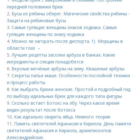
передней половинки брюк
2.
Бусы из рябины оберег. Магические свойства рябины -
Защита на рябиновые бусы
3.
Самые гулящие женщины знаков зодиака. Самые
гулящие женщины по знаку зодиака
4.
Можно ли загорать после диспорта. 1) Морщины в
области глаз –
5.
Лучшие рецепты засолки арбуза в банках. Какие
ингредиенты и специи понадобятся
6.
Вкусные мочёные арбузы на зиму. Квашеные арбузы
7.
Секреты папье-маше. Особенности послойной техники
и процесс работы
8.
Как выбрать брюки женские. Простой и подробный гид
по выбору идеальных брюк для каждого типа фигуры
9.
Сколько встает Ботокс на лбу. Через какое время
виден результат после ботокса
10.
Как идеально сварить яйца. Немного теории
11.
Память святителей Афанасия и Кирилла. День памяти
святителей Афанасия и Кирилла, архиепископов
Александрийских