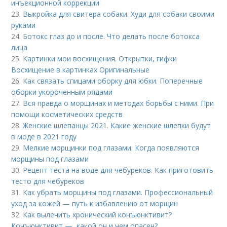
инъекционной коррекции
23.
Выкройка для свитера собаки. Худи для собаки своими
руками
24.
Ботокс глаз до и после. Что делать после ботокса
лица
25.
Картинки мои восхищения. Открытки, гифки
Восхищение в картинках Оригинальные
26.
Как связать спицами оборку для юбки. Поперечные
оборки укороченным рядами
27.
Вся правда о морщинах и методах борьбы с ними. При
помощи косметических средств
28.
Женские шлепанцы 2021. Какие женские шлепки будут
в моде в 2021 году
29.
Мелкие морщинки под глазами. Когда появляются
морщины под глазами
30.
Рецепт теста на воде для чебуреков. Как приготовить
тесто для чебуреков
31.
Как убрать морщины под глазами. Профессиональный
уход за кожей — путь к избавлению от морщин
32.
Как вылечить хронический конъюнктивит?
Конъюнктивит —, какой он и чем опасен?