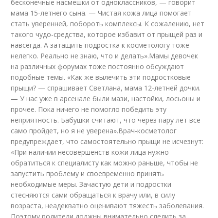
бесконечные насмешки от одноклассников, — говорит
мама 15-летнего сына. — Чистая кожа лица помогает
стать уверенней, побороть комплексы. К сожалению, нет
такого чудо-средства, которое избавит от прыщей раз и
навсегда. А затащить подростка к косметологу тоже
нелегко. Реально не знаю, что и делать».Мамы девочек
на различных форумах тоже постоянно обсуждают
подобные темы. «Как же вылечить эти подростковые
прыщи? — спрашивает Светлана, мама 12-летней дочки.
— У нас уже в арсенале были мази, настойки, лосьоны и
прочее. Пока ничего не помогло победить эту
неприятность. Бабушки считают, что через пару лет все
само пройдет, но я не уверена».Врач-косметолог
предупреждает, что самостоятельно прыщи не исчезнут:
«При наличии несовершенств кожи лица нужно
обратиться к специалисту как можно раньше, чтобы не
запустить проблему и своевременно принять
необходимые меры. Зачастую дети и подростки
стесняются сами обращаться к врачу или, в силу
возраста, неадекватно оценивают тяжесть заболевания.
Поэтому родители должны внимательно следить за