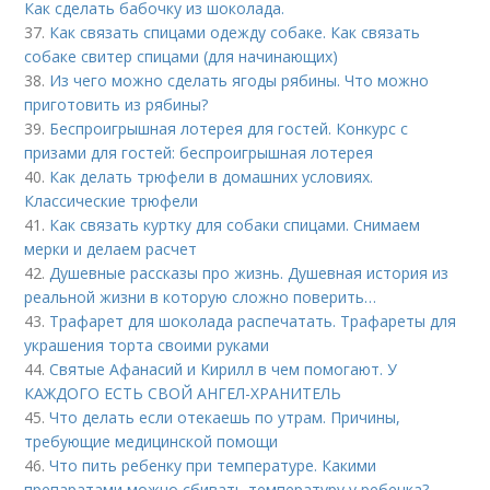
Как сделать бабочку из шоколада.
37.
Как связать спицами одежду собаке. Как связать
собаке свитер спицами (для начинающих)
38.
Из чего можно сделать ягоды рябины. Что можно
приготовить из рябины?
39.
Беспроигрышная лотерея для гостей. Конкурс с
призами для гостей: беспроигрышная лотерея
40.
Как делать трюфели в домашних условиях.
Классические трюфели
41.
Как связать куртку для собаки спицами. Снимаем
мерки и делаем расчет
42.
Душевные рассказы про жизнь. Душевная история из
реальной жизни в которую сложно поверить…
43.
Трафарет для шоколада распечатать. Трафареты для
украшения торта своими руками
44.
Святые Афанасий и Кирилл в чем помогают. У
КАЖДОГО ЕСТЬ СВОЙ АНГЕЛ-ХРАНИТЕЛЬ
45.
Что делать если отекаешь по утрам. Причины,
требующие медицинской помощи
46.
Что пить ребенку при температуре. Какими
препаратами можно сбивать температуру у ребенка?