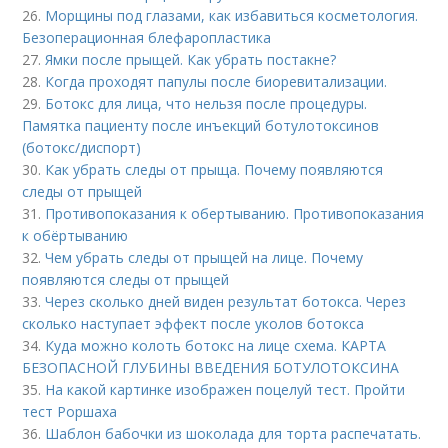
26.
Морщины под глазами, как избавиться косметология.
Безоперационная блефаропластика
27.
Ямки после прыщей. Как убрать постакне?
28.
Когда проходят папулы после биоревитализации.
29.
Ботокс для лица, что нельзя после процедуры.
Памятка пациенту после инъекций ботулотоксинов
(ботокс/диспорт)
30.
Как убрать следы от прыща. Почему появляются
следы от прыщей
31.
Противопоказания к обертыванию. Противопоказания
к обёртыванию
32.
Чем убрать следы от прыщей на лице. Почему
появляются следы от прыщей
33.
Через сколько дней виден результат ботокса. Через
сколько наступает эффект после уколов ботокса
34.
Куда можно колоть ботокс на лице схема. КАРТА
БЕЗОПАСНОЙ ГЛУБИНЫ ВВЕДЕНИЯ БОТУЛОТОКСИНА
35.
На какой картинке изображен поцелуй тест. Пройти
тест Роршаха
36.
Шаблон бабочки из шоколада для торта распечатать.