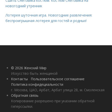
Сшить Снеговика костюм. Костюм Снеговика на
новогодний утренник
Лотерея шуточная игра. Новогодние развлечения:
беспроигрышная лотерея для гостей и родных!
© 2026 Женский Мир
Искусство быть женщиной
Контакты
Пользовательское соглашение
Политика конфидециальности
г. Москва, ЦАО, Арбат, Арбат улица 28, м. Смоленская
Обратная связь
Копирование разрешено при указании обратной
гиперссылки.