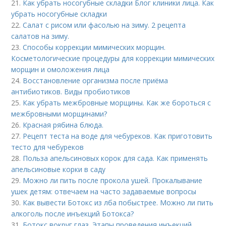
21.
Как убрать носогубные складки Блог клиники лица. Как
убрать носогубные складки
22.
Салат с рисом или фасолью на зиму. 2 рецепта
салатов на зиму.
23.
Способы коррекции мимических морщин.
Косметологические процедуры для коррекции мимических
морщин и омоложения лица
24.
Восстановление организма после приёма
антибиотиков. Виды пробиотиков
25.
Как убрать межбровные морщины. Как же бороться с
межбровными морщинами?
26.
Красная рябина блюда.
27.
Рецепт теста на воде для чебуреков. Как приготовить
тесто для чебуреков
28.
Польза апельсиновых корок для сада. Как применять
апельсиновые корки в саду
29.
Можно ли пить после прокола ушей. Прокалывание
ушек детям: отвечаем на часто задаваемые вопросы
30.
Как вывести Ботокс из лба побыстрее. Можно ли пить
алкоголь после инъекций Ботокса?
31.
Ботокс вокруг глаз. Этапы проведения инъекций