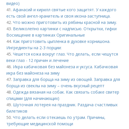
видео)
41.
Афанасий и кирилл святые кого защитят. У каждого
есть свой ангел-хранитель и своя икона-заступница.
42.
Что можно приготовить из рябины красной на зиму.
43.
Великолепно картинки с надписью. Открытки, гифки
Восхищение в картинках Оригинальные
44.
Как приготовить цыпленка в духовке корнишона.
Ингредиенты на 2-3 порции:
45.
Чешется кожа вокруг глаз. Что делать, если чешутся
веки глаз - 12 причин и лечение
46.
Икра кабачковая без майонеза и уксуса. Кабачковая
икра без майонеза на зиму
47.
Заправка для борща на зиму из овощей. Заправка для
борща из свеклы на зиму – очень вкусный рецепт
48.
Одежда вязаная на собак. Как связать собаке свитер
спицами (для начинающих)
49.
Шуточная лотерея на праздник. Раздача счастливых
билетиков
50.
Что делать если отекаешь по утрам. Причины,
требующие медицинской помощи