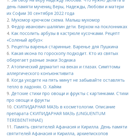
день памяти мучениц Веры, Надежды, Любови и матери
их Софии 30 сентября 2022 года
2.
Мухомор крючком схема. Малыш мухомор
3.
Федор иванович шаляпин дети. Верхом на поклонниках
4.
Как посолить арбузы в кастрюле кусочками. Рецепт
«Соленый арбуз»:
5.
Рецепты варенья старинные. Варенье для Пушкина
6.
Какая икона по гороскопу подходит. Кто из святых
оберегает разные знаки Зодиака
7.
Атопический дерматит на веках и глазах. Симптомы
аллергического конъюнктивита
8.
Когда уходите на пять минут не забывайте оставлять
тепло в ладонях. О. Хайям
9.
Детские стихи про овощи и фрукты с картинками. Стихи
про овощи и фрукты
10.
СКИПИДАРНАЯ МАЗЬ в косметологии. Описание
препарата СКИПИДАРНАЯ МАЗЬ (UNGUENTUM
TEREBENTHINAE)
11.
Память святителей Афанасия и Кирилла. День памяти
святителей Афанасия и Кирилла, архиепископов