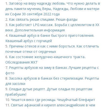
1.
Заговор на веру надежду любовь. Что нужно делать в
день памяти мучениц Веры, Надежды, Любови и матери
их Софии 30 сентября 2022 года
2.
Как связать рюши спицами. Рюши-фалды
3.
Как работает LPG массаж. Борьба с целлюлитом в XX
веке. Дополнительная информация
4.
Квашеный арбуз в банке быстрого приготовления.
Квашеный арбуз с горчицей
5.
Причины отеков и как с ними бороться. Как отличить
почечные отеки от сердечных
6.
Как состояние желудочно-кишечного тракта..
Обследования ЖКТ
7.
Рецепты арбузов на зиму в банках. Лучшие рецепты с
фото
8.
Засолка арбузов в банках без стерилизации. Рецепты
для засолки
9.
Оладьи дутые рецепт. Дутые оладьи по рецептам
прабабушек!
10.
Чешется веко где ресницы. Чешуйчатый блефарит
11.
Святые афанасий и кирилл александрийские в чем