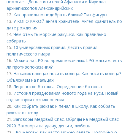
помогает. День святителей Афанасия и Кирилла,
архиепископов Александрийских
12.
Как правильно подобрать брюки? Тип фигуры
13.
У КОГО КАКОЙ ангел-хранитель. Ангел-хранитель по
дате рождения
14.
Чем отмыть морские ракушки. Как правильно
собирать
15.
10 универсальных правил. Десять правил
политического пиара
16.
Можно ли LPG во время месячных. LPG-массаж: есть
ли противопоказания?
17.
На каких пальцах носить кольца. Как носить кольца?
Объясняем на пальцах!
18.
Лицо после ботокса. Определение ботокса
19.
История празднования нового года на Руси. Новый
год: история возникновения
20.
Как собрать рюкзак и пенал в школу. Как собрать
рюкзак в школу
21.
Заговоры Медовый Спас. Обряды на Медовый Спас
2020. Заговоры на удачу, деньги, любовь
22.
LPG массаж, как часто можно делать. Подробно о