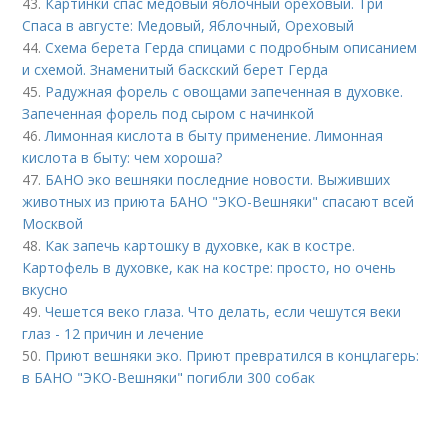
43.
Картинки спас медовый яблочный ореховый. Три
Спаса в августе: Медовый, Яблочный, Ореховый
44.
Схема берета Герда спицами с подробным описанием
и схемой. Знаменитый баскский берет Герда
45.
Радужная форель с овощами запеченная в духовке.
Запеченная форель под сыром с начинкой
46.
Лимонная кислота в быту применение. Лимонная
кислота в быту: чем хороша?
47.
БАНО эко вешняки последние новости. Выживших
животных из приюта БАНО "ЭКО-Вешняки" спасают всей
Москвой
48.
Как запечь картошку в духовке, как в костре.
Картофель в духовке, как на костре: просто, но очень
вкусно
49.
Чешется веко глаза. Что делать, если чешутся веки
глаз - 12 причин и лечение
50.
Приют вешняки эко. Приют превратился в концлагерь:
в БАНО "ЭКО-Вешняки" погибли 300 собак