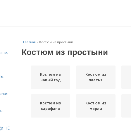
Главная
»
Костюм из простыни
Костюм из простыни
ьше.
Костюм на
Костюм из
ы.
новый год
платья
рная
Костюм из
Костюм из
сарафана
марли
ал
(и НЕ