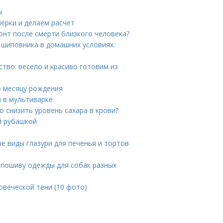
ы
мерки и делаем расчет
онт после смерти близкого человека?
 шиповника в домашних условиях:
ство: весело и красиво готовим из
о месяцу рождения
й в мультиварке
но снизить уровень сахара в крови?
й рубашкой
ые виды глазури для печенья и тортов
 пошиву одежды для собак разных
овеческой тени (10 фото)