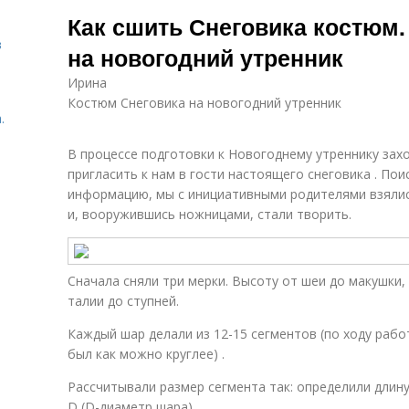
Морковка для
Как сшить Снеговика костюм.
костюма
в
на новогодний утренник
Ирина
Костюм Снеговика на новогодний утренник
.
В процессе подготовки к Новогоднему утреннику за
пригласить к нам в гости настоящего снеговика . По
информацию, мы с инициативными родителями взялись
и, вооружившись ножницами, стали творить.
Сначала сняли три мерки. Высоту от шеи до макушки, 
талии до ступней.
Каждый шар делали из 12-15 сегментов (по ходу раб
был как можно круглее) .
Рассчитывали размер сегмента так: определили длину
D (D-диаметр шара) .