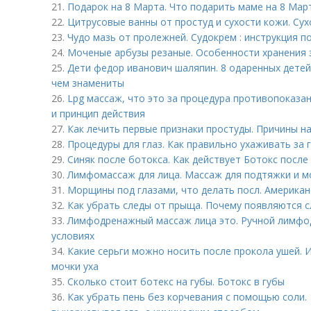
21.
Подарок на 8 Марта. Что подарить маме на 8 Мар
22.
Цитрусовые ванны от простуд и сухости кожи. Сух
23.
Чудо мазь от пролежней. Судокрем : инструкция 
24.
Моченые арбузы резаные. Особенности хранения 
25.
Дети федор иванович шаляпин. 8 одаренных детей
чем знамениты
26.
Lpg массаж, что это за процедура противопоказа
и принцип действия
27.
Как лечить первые признаки простуды. Причины н
28.
Процедуры для глаз. Как правильно ухаживать за 
29.
Синяк после ботокса. Как действует Ботокс после
30.
Лимфомассаж для лица. Массаж для подтяжки и м
31.
Морщины под глазами, что делать посл. Америка
32.
Как убрать следы от прыща. Почему появляются 
33.
Лимфодренажный массаж лица это. Ручной лимфо
условиях
34.
Какие серьги можно носить после прокола ушей. 
мочки уха
35.
Сколько стоит ботекс на губы. Ботокс в губы
36.
Как убрать пень без корчевания с помощью соли. 