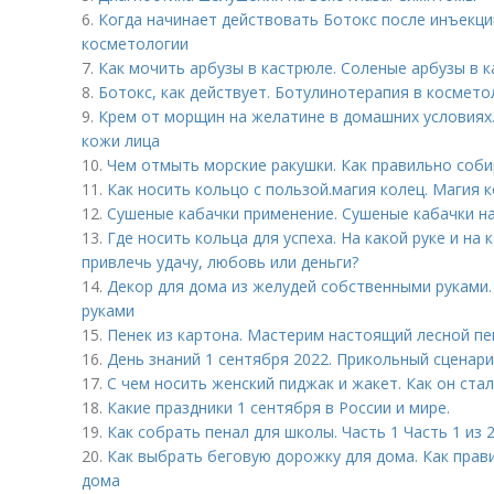
6.
Когда начинает действовать Ботокс после инъекци
косметологии
7.
Как мочить арбузы в кастрюле. Соленые арбузы в 
8.
Ботокс, как действует. Ботулинотерапия в космето
9.
Крем от морщин на желатине в домашних условиях
кожи лица
10.
Чем отмыть морские ракушки. Как правильно соб
11.
Как носить кольцо с пользой. магия колец. Магия к
12.
Сушеные кабачки применение. Сушеные кабачки на
13.
Где носить кольца для успеха. На какой руке и на
привлечь удачу, любовь или деньги?
14.
Декор для дома из желудей собственными руками.
руками
15.
Пенек из картона. Мастерим настоящий лесной пе
16.
День знаний 1 сентября 2022. Прикольный сценари
17.
С чем носить женский пиджак и жакет. Как он ста
18.
Какие праздники 1 сентября в России и мире.
19.
Как собрать пенал для школы. Часть 1 Часть 1 из
20.
Как выбрать беговую дорожку для дома. Как пра
дома