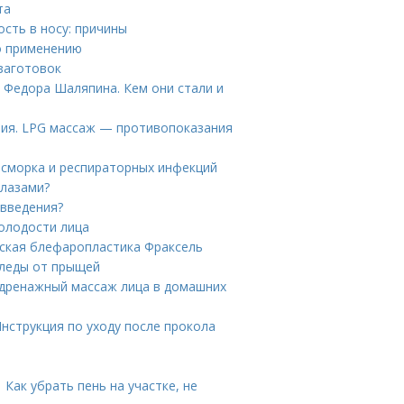
та
ость в носу: причины
по применению
заготовок
 Федора Шаляпина. Кем они стали и
ния. LPG массаж — противопоказания
асморка и респираторных инфекций
глазами?
 введения?
олодости лица
нская блефаропластика Фраксель
следы от прыщей
дренажный массаж лица в домашних
Инструкция по уходу после прокола
Как убрать пень на участке, не