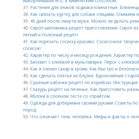
выкорчевывая его, а химическим способом.
37.
Растения для знаков зодиака комнатные. Близнец
38.
Как связать куртку для собаки спицами. Снимаем 
39.
40 дней после смерти мужа. Можно ли делать рем
40.
Сироп шиповника рецепт приготовления. Сироп из
легкий и полезный рецепт
41.
Как порезать сосиску красиво. Сосисочное творче
сосисок!
42.
Характер по числу и месяцу рождения. Характер п
43.
Бисквит с клюквой в мультиварке. Пирог с клюкво
44.
Как я снизил сахар в крови. Как быстро и безопас
45.
Как сделать платье из блузки. Вдохновение старо
46.
Сушеные кабачки рецепт по-корейски. Инструкция
47.
Глазурь рецепт на печенье. Как приготовить разн
48.
Яблоки в слоеном тесте со спрайтом.
49.
Одежда для добермана своими руками. Советы по
пород
50.
Что означает тень человека. Мифы и факты о чел