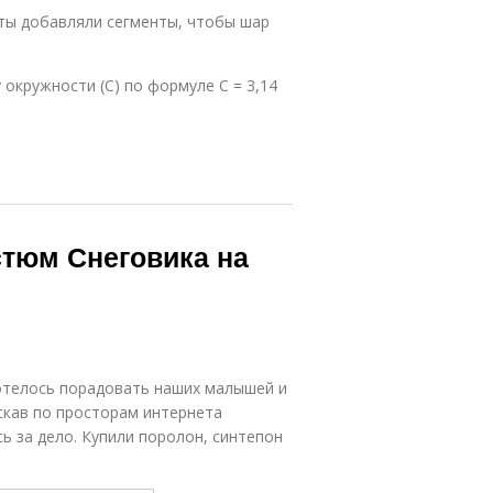
оты добавляли сегменты, чтобы шар
 окружности (С) по формуле С = 3,14
стюм Снеговика на
хотелось порадовать наших малышей и
искав по просторам интернета
 за дело. Купили поролон, синтепон