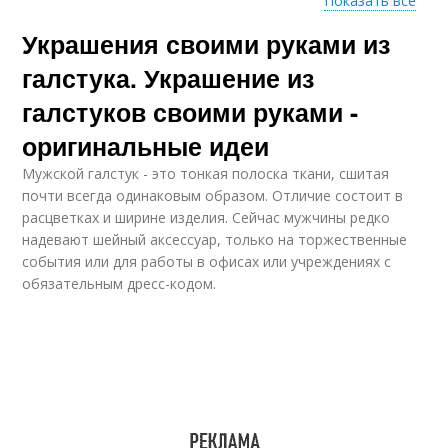
Показать все
Украшения своими руками из
пояс из галстуков
Шарф из галстуков
галстука. Украшение из
галстуков своими руками -
оригинальные идеи
Колье из мужского
Зажим для галстука
галстука
Мужской галстук - это тонкая полоска ткани, сшитая
почти всегда одинаковым образом. Отличие состоит в
расцветках и ширине изделия. Сейчас мужчины редко
надевают шейный аксессуар, только на торжественные
Галстук в женский
события или для работы в офисах или учреждениях с
Мужской галстук
аксессуар
обязательным дресс-кодом.
Бант из мужского
галстука