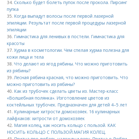
34.
Сколько будет болеть пупок после прокола. Пирсинг
пупка
35.
Когда выпадут волосы после первой лазерной
эпиляции. Результат после первой процедуры лазерной
эпиляции
36.
Гимнастика для ленивых в постели. Гимнастика для
красоты
37.
Хурма в косметологии. Чем спелая хурма полезна для
кожи лица и тела
38.
Что делают из ягод рябины. Что можно приготовить
из рябины?
39.
Лесная рябина красная, что можно приготовить. Что
можно приготовить из рябины?
40.
Как из трубочек сделать цветы из. Мастер-класс
«Волшебная полянка». Изготовление цветов из
коктейльных трубочек. Предназначен для детей 4–5 лет
41.
Кулинарные хитрости домохозяек. 16 кулинарных
лайфхаков: хитрости от домохозяек
42.
Магия колец, как носить кольцо с пользой. КАК
НОСИТЬ КОЛЬЦО С ПОЛЬЗОЙ.МАГИЯ КОЛЕЦ.
43.
Притча про любовь надежду и веру. Притча о Любви,