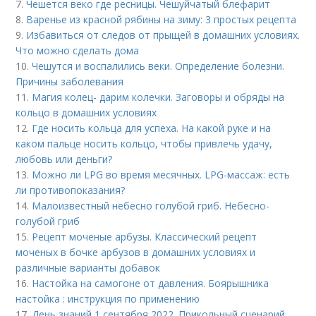
7.
Чешется веко где ресницы. Чешуйчатый блефарит
8.
Варенье из красной рябины на зиму: 3 простых рецепта
9.
Избавиться от следов от прыщей в домашних условиях.
Что можно сделать дома
10.
Чешутся и воспалились веки. Определение болезни.
Причины заболевания
11.
Магия колец- дарим колечки. Заговоры и обряды на
кольцо в домашних условиях
12.
Где носить кольца для успеха. На какой руке и на
каком пальце носить кольцо, чтобы привлечь удачу,
любовь или деньги?
13.
Можно ли LPG во время месячных. LPG-массаж: есть
ли противопоказания?
14.
Малоизвестный небесно голубой гриб. Небесно-
голубой гриб
15.
Рецепт моченые арбузы. Классический рецепт
моченых в бочке арбузов в домашних условиях и
различные варианты добавок
16.
Настойка на самогоне от давления. Боярышника
настойка : инструкция по применению
17.
День знаний 1 сентября 2022. Прикольный сценарий