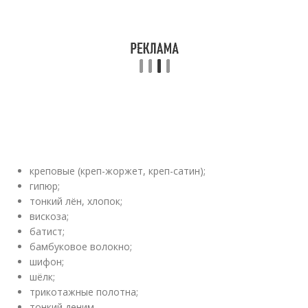
креповые (креп-жоржет, креп-сатин);
гипюр;
тонкий лён, хлопок;
вискоза;
батист;
бамбуковое волокно;
шифон;
шёлк;
трикотажные полотна;
тонкий деним.