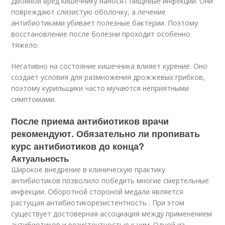
Двойной вред кишечнику наносят пищевые инфекции. Они
повреждают слизистую оболочку, а лечение
антибиотиками убивает полезные бактерии. Поэтому
восстановление после болезни проходит особенно
тяжело.
Негативно на состояние кишечника влияет курение. Оно
создает условия для размножения дрожжевых грибков,
поэтому курильщики часто мучаются неприятными
симптомами.
После приема антибиотиков врачи
рекомендуют. Обязательно ли пропивать
курс антибиотиков до конца?
Актуальность
Широкое внедрение в клиническую практику
антибиотиков позволило победить многие смертельные
инфекции. Оборотной стороной медали является
растущая антибиотикорезистентность . При этом
существует достоверная ассоциация между применением
антибиотиков и резистентностью к ним. Одной из