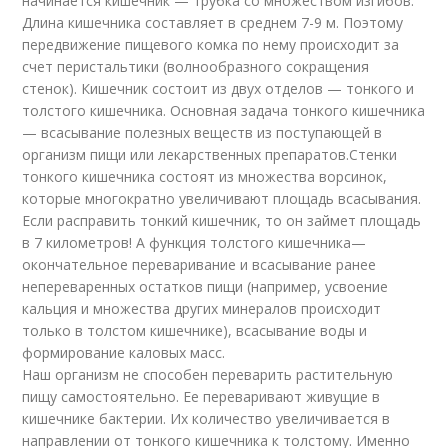
начинается кишечник — трубка со множеством изгибов.
Длина кишечника составляет в среднем 7-9 м. Поэтому
передвижение пищевого комка по нему происходит за
счет перистальтики (волнообразного сокращения
стенок). Кишечник состоит из двух отделов — тонкого и
толстого кишечника. Основная задача тонкого кишечника
— всасывание полезных веществ из поступающей в
организм пищи или лекарственных препаратов.Стенки
тонкого кишечника состоят из множества ворсинок,
которые многократно увеличивают площадь всасывания.
Если расправить тонкий кишечник, то он займет площадь
в 7 километров! А функция толстого кишечника—
окончательное переваривание и всасывание ранее
непереваренных остатков пищи (например, усвоение
кальция и множества других минералов происходит
только в толстом кишечнике), всасывание воды и
формирование каловых масс.
Наш организм не способен переварить растительную
пищу самостоятельно. Ее переваривают живущие в
кишечнике бактерии. Их количество увеличивается в
направлении от тонкого кишечника к толстому. Именно