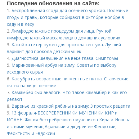
Последние обновления на сайте:
1.
Беспроблемная ягода для осеннего урожая. Полезные
ягоды и травы, которые собирают в октябре-ноябре в
саду и в лесу
2.
Лимфодренажные процедуры для лица. Ручной
лимфодренажный массаж лица в домашних условиях
3.
Какой катетер нужен для прокола септума. Лучший
вариант для прокола детский ушек
4.
Диагностика шелушения на веке глаза. Симптомы
5.
Маринованный арбуз на зиму. Советы по выбору
исходного сырья
6.
Как убрать возрастные пигментные пятна. Старческие
пятна на лице: лечение
7.
Камамбер сыр аналоги. Что такое камамбер и как его
делают
8.
Варенье из красной рябины на зиму: 3 простых рецепта
9.
13 февраля-БЕССРЕБРЕННИКИ МУЧЕНИКИ КИР и
ИОАНН. Жития бессребреников мучеников Кира и Иоанна
и с ними мучениц Афанасии и дщерей ее Феодотии,
Феоктисты и Евдоксии