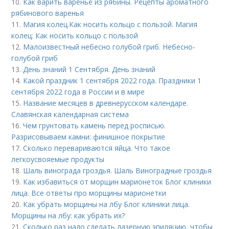
10.
Как варить варенье из рябины. Рецепты ароматного
рябинового варенья
11.
Магия колец.Как носить кольцо с пользой. Магия
колец: Как носить кольцо с пользой
12.
Малоизвестный небесно голубой гриб. Небесно-
голубой гриб
13.
День знаний 1 Сентября. День знаний
14.
Какой праздник 1 сентября 2022 года. Праздники 1
сентября 2022 года в России и в мире
15.
Название месяцев в древнерусском календаре.
Славянская календарная система
16.
Чем грунтовать камень перед росписью.
Разрисовываем камни: финишное покрытие
17.
Сколько перевариваются яйца. Что такое
легкоусвояемые продукты
18.
Шаль винограда гроздья. Шаль Виноградные гроздья
19.
Как избавиться от морщин марионеток Блог клиники
лица. Все ответы про морщины марионетки
20.
Как убрать морщины на лбу Блог клиники лица.
Морщины на лбу: как убрать их?
21.
Сколько раз надо сделать лазерную эпиляцию, чтобы