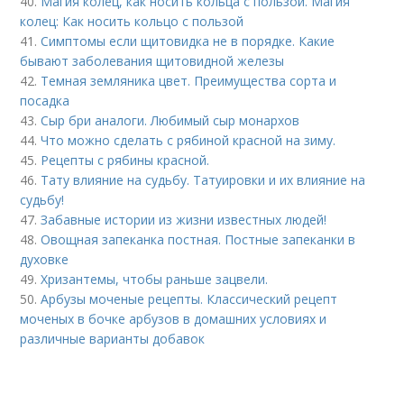
40.
Магия колец, как носить кольца с пользой. Магия
колец: Как носить кольцо с пользой
41.
Симптомы если щитовидка не в порядке. Какие
бывают заболевания щитовидной железы
42.
Темная земляника цвет. Преимущества сорта и
посадка
43.
Сыр бри аналоги. Любимый сыр монархов
44.
Что можно сделать с рябиной красной на зиму.
45.
Рецепты с рябины красной.
46.
Тату влияние на судьбу. Татуировки и их влияние на
судьбу!
47.
Забавные истории из жизни известных людей!
48.
Овощная запеканка постная. Постные запеканки в
духовке
49.
Хризантемы, чтобы раньше зацвели.
50.
Арбузы моченые рецепты. Классический рецепт
моченых в бочке арбузов в домашних условиях и
различные варианты добавок