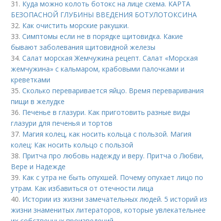
31.
Куда можно колоть ботокс на лице схема. КАРТА
БЕЗОПАСНОЙ ГЛУБИНЫ ВВЕДЕНИЯ БОТУЛОТОКСИНА
32.
Как очистить морские ракушки.
33.
Симптомы если не в порядке щитовидка. Какие
бывают заболевания щитовидной железы
34.
Салат морская Жемчужина рецепт. Салат «Морская
жемчужина» с кальмаром, крабовыми палочками и
креветками
35.
Сколько переваривается яйцо. Время переваривания
пищи в желудке
36.
Печенье в глазури. Как приготовить разные виды
глазури для печенья и тортов
37.
Магия колец, как носить кольца с пользой. Магия
колец: Как носить кольцо с пользой
38.
Притча про любовь надежду и веру. Притча о Любви,
Вере и Надежде
39.
Как с утра не быть опухшей. Почему опухает лицо по
утрам. Как избавиться от отечности лица
40.
Истории из жизни замечательных людей. 5 историй из
жизни знаменитых литераторов, которые увлекательнее
их собственных произведений