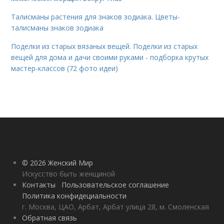
Талисманы растения для знаков зодиака. Цветы-
талисманы знаков зодиака
Поделки из старых вязаных вещей. Поделки из старых
вещей для дома и дачи своими руками - подборка крутых
мастер-классов (72 фото идеи)
© 2026 Женский Мир
Искусство быть женщиной
Контакты
Пользовательское соглашение
Политика конфидециальности
г. Москва, ЦАО, Арбат, Арбат улица 28, м. Смоленская
Обратная связь