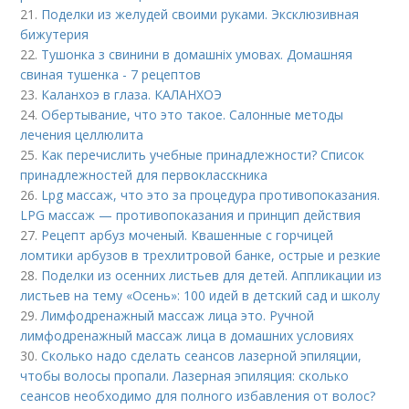
21.
Поделки из желудей своими руками. Эксклюзивная
бижутерия
22.
Тушонка з свинини в домашніх умовах. Домашняя
свиная тушенка - 7 рецептов
23.
Каланхоэ в глаза. КАЛАНХОЭ
24.
Обертывание, что это такое. Салонные методы
лечения целлюлита
25.
Как перечислить учебные принадлежности? Список
принадлежностей для первокласскника
26.
Lpg массаж, что это за процедура противопоказания.
LPG массаж — противопоказания и принцип действия
27.
Рецепт арбуз моченый. Квашенные с горчицей
ломтики арбузов в трехлитровой банке, острые и резкие
28.
Поделки из осенних листьев для детей. Аппликации из
листьев на тему «Осень»: 100 идей в детский сад и школу
29.
Лимфодренажный массаж лица это. Ручной
лимфодренажный массаж лица в домашних условиях
30.
Сколько надо сделать сеансов лазерной эпиляции,
чтобы волосы пропали. Лазерная эпиляция: сколько
сеансов необходимо для полного избавления от волос?