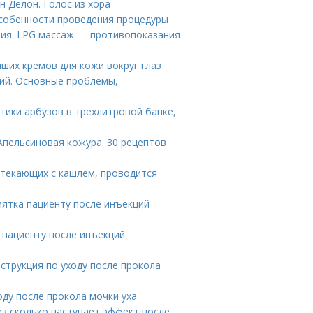
н Делон. Голос из хора
собенности проведения процедуры
ния. LPG массаж — противопоказания
ших кремов для кожи вокруг глаз
ций. Основные проблемы,
тики арбузов в трехлитровой банке,
Апельсиновая кожура. 30 рецептов
отекающих с кашлем, проводится
мятка пациенту после инъекций
 пациенту после инъекций
струкция по уходу после прокола
оду после прокола мочки уха
ез сколько наступает эффект после