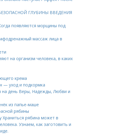
ТА БЕЗОПАСНОЙ ГЛУБИНЫ ВВЕДЕНИЯ
Когда появляются морщины под
имфодренажный массаж лица в
ети
ияют на организм человека, в каких
ающего крема
н — уход и подкормка
 на день Веры, Надежды, Любви и
енёк из папье-маше
расной рябины
у Храниться рябина может в
еловека. Узнаем, как заготовить и
иде.