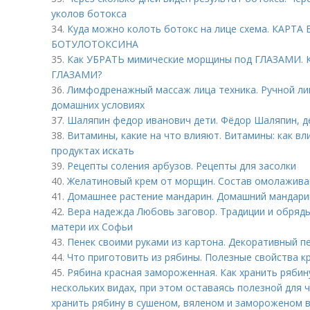
уколов ботокса
34.
Куда можно колоть ботокс на лице схема. КАР
БОТУЛОТОКСИНА
35.
Как УБРАТЬ мимические морщины под ГЛАЗАМИ. 
ГЛАЗАМИ?
36.
Лимфодренажный массаж лица техника. Ручной л
домашних условиях
37.
Шаляпин федор иванович дети. Фёдор Шаляпин, д
38.
Витамины, какие на что влияют. Витамины: как вл
продуктах искать
39.
Рецепты соления арбузов. Рецепты для засолки
40.
Желатиновый крем от морщин. Состав омолажив
41.
Домашнее растение мандарин. Домашний мандари
42.
Вера надежда Любовь заговор. Традиции и обряды
матери их Софьи
43.
Пенек своими руками из картона. Декоративный п
44.
Что приготовить из рябины. Полезные свойства к
45.
Рябина красная замороженная. Как хранить рябин
нескольких видах, при этом оставаясь полезной для ч
хранить рябину в сушеном, вяленом и замороженом в