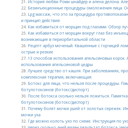
21.
История любви Роми шнайдер и алена делона. Але
22.
Безинъекционные процедуры омоложения лица. О
23.
Lpg массаж, что это за процедура противопоказа
и принцип действия
24.
Как избавиться от морщин под глазами. Обзор луч
25.
Как избавиться от морщин вокруг глаз без инъек
возникающие в периорбитальной области
26.
Рецепт арбуз моченый. Квашенные с горчицей лом
острые и резкие
27.
13 способов использования апельсиновых корок. 
использования апельсиновой цедры
28.
Лучшее средство от кашля. При заболеваниях, пр
комплексная терапия, включающая:
29.
Ботокс для лица, что нельзя после процедуры. Па
ботулотоксинов (ботокс/диспорт)
30.
После ботокса сколько нельзя ложиться. Памятка
ботулотоксинов (ботокс/диспорт)
31.
Почему болят мочки ушей от золотых сережек. Ин
мочки уха
32.
Где можно колоть ухо по схеме. Инструкция по ух
33.
Через сколько дней виден результат ботокса. Чер