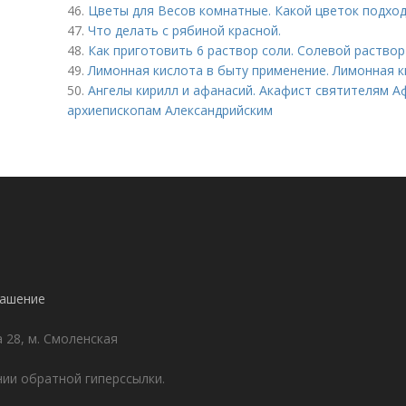
46.
Цветы для Весов комнатные. Какой цветок подход
47.
Что делать с рябиной красной.
48.
Как приготовить 6 раствор соли. Солевой раствор
49.
Лимонная кислота в быту применение. Лимонная к
50.
Ангелы кирилл и афанасий. Акафист святителям А
архиепископам Александрийским
лашение
а 28, м. Смоленская
ии обратной гиперссылки.