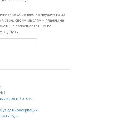
ачинание обречено на неудачу из-за
мя себе, своим мыслям и планам на
шать не запрещается, но по
фазу Луны.
у
 №1
филлеров и Ботокс
рбуз для консервации
ичины зуда