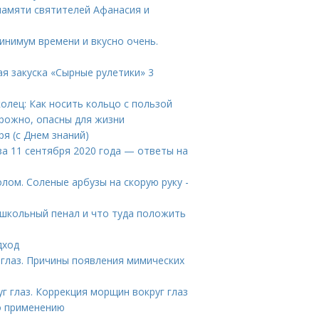
памяти святителей Афанасия и
минимум времени и вкусно очень.
ая закуска «Сырные рулетики» 3
колец: Как носить кольцо с пользой
рожно, опасны для жизни
ря (с Днем знаний)
за 11 сентября 2020 года — ответы на
лом. Соленые арбузы на скорую руку -
 школьный пенал и что туда положить
дход
 глаз. Причины появления мимических
г глаз. Коррекция морщин вокруг глаз
по применению