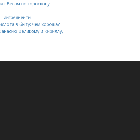
ит Весам по гороскопу
 - ингредиенты
ислота в быту: чем хороша?
фанасию Великому и Кириллу,