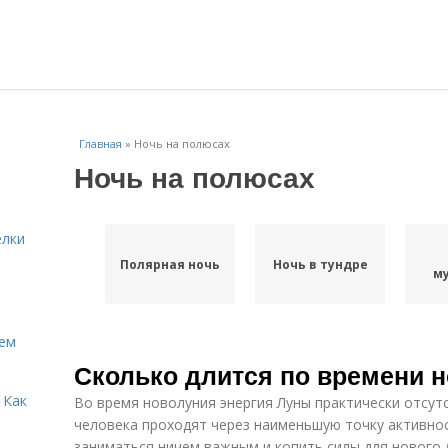
Главная
»
Ночь на полюсах
Ночь на полюсах
елки
Полярная ночь
Ночь в тундре
м
Кем
Сколько длится по времени 
 Как
Во время новолуния энергия Луны практически отсут
человека проходят через наименьшую точку активнос
заниматься ничем важным и копить силы для нового 