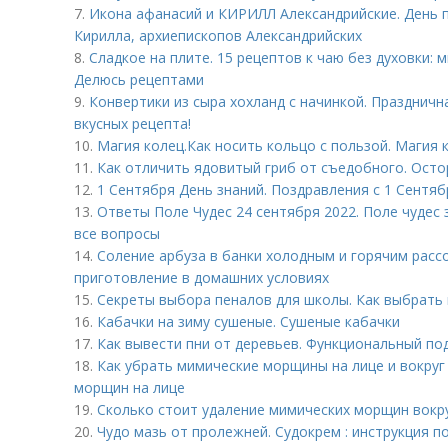
7.
Икона афанасий и КИРИЛЛ Александрийские. День 
Кирилла, архиепископов Александрийских
8.
Сладкое на плите. 15 рецептов к чаю без духовки: 
Делюсь рецептами
9.
Конвертики из сыра хохланд с начинкой. Праздничн
вкусных рецепта!
10.
Магия колец.Как носить кольцо с пользой. Магия 
11.
Как отличить ядовитый гриб от съедобного. Осто
12.
1 Сентября День знаний. Поздравления с 1 Сентяб
13.
Ответы Поле Чудес 24 сентября 2022. Поле чудес 
все вопросы
14.
Соление арбуза в банки холодным и горячим рассо
приготовление в домашних условиях
15.
Секреты выбора пеналов для школы. Как выбрать
16.
Кабачки на зиму сушеные. Сушеные кабачки
17.
Как вывести пни от деревьев. Функциональный по
18.
Как убрать мимические морщины на лице и вокруг
морщин на лице
19.
Сколько стоит удаление мимических морщин вокру
20.
Чудо мазь от пролежней. Судокрем : инструкция 