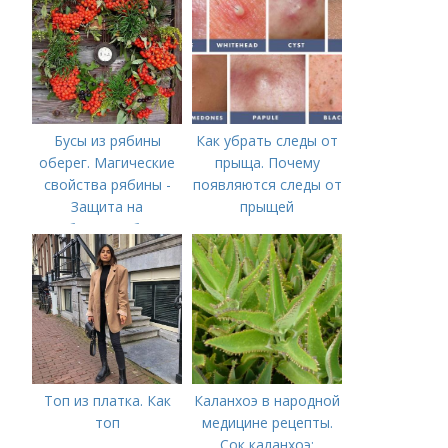
должны знать о ней
пользователи
Бусы из рябины
Как убрать следы от
оберег. Магические
прыща. Почему
свойства рябины -
появляются следы от
Защита на
прыщей
рябиновые бусы
Топ из платка. Как
Каланхоэ в народной
топ
медицине рецепты.
Сок каланхоэ: