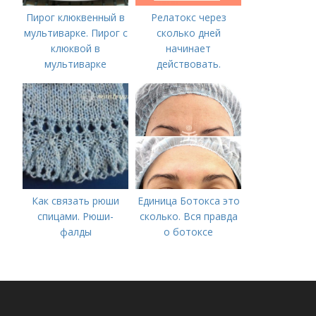
Пирог клюквенный в
Релатокс через
мультиварке. Пирог с
сколько дней
клюквой в
начинает
мультиварке
действовать.
Сравнение с
«Ботоксом»
Как связать рюши
Единица Ботокса это
спицами. Рюши-
сколько. Вся правда
фалды
о ботоксе