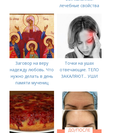
лечебные свойства
Заговор на веру
Точки на ушах
надежду любовь. Что
отвечающие. ТЕЛО
нужно делать в день
ЗАКАЛЯЮТ... УШИ
памяти мучениц
Веры, Надежды,
Любови и матери их
Софии 30 сентября
2022 года