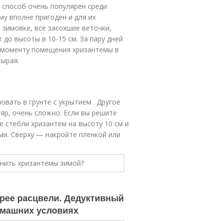
 способ очень популярен среди
у вполне пригоден и для их
 зимовке, все засохшие веточки,
до высоты в 10-15 см. За пару дней
К моменту помещения хризантемы в
сырая.
вать в грунте с укрытием . Другое
ляр, очень сложно. Если вы решите
е стебли хризантем на высоту 10 см и
ми. Сверху — накройте пленкой или
рее расцвели. Дедуктивный
домашних условиях