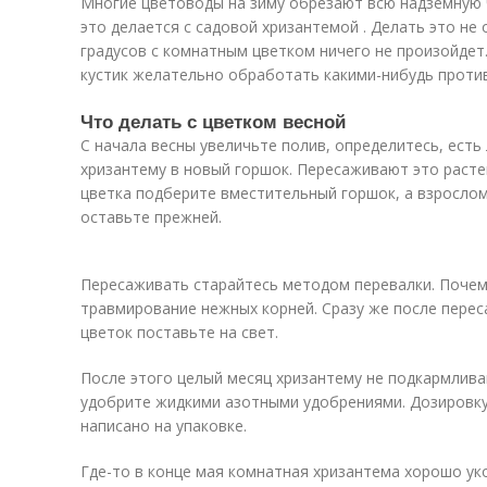
Многие цветоводы на зиму обрезают всю надземную ч
это делается с садовой хризантемой . Делать это не
градусов с комнатным цветком ничего не произойдет.
кустик желательно обработать какими-нибудь проти
Что делать с цветком весной
С начала весны увеличьте полив, определитесь, ест
хризантему в новый горшок. Пересаживают это расте
цветка подберите вместительный горшок, а взрослом
оставьте прежней.
Пересаживать старайтесь методом перевалки. Почем
травмирование нежных корней. Сразу же после перес
цветок поставьте на свет.
После этого целый месяц хризантему не подкармливай
удобрите жидкими азотными удобрениями. Дозировку
написано на упаковке.
Где-то в конце мая комнатная хризантема хорошо ук