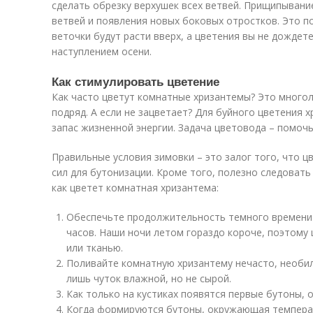
сделать обрезку верхушек всех ветвей. Прищипывани
ветвей и появления новых боковых отростков. Это по
веточки будут расти вверх, а цветения вы не дождете
наступлением осени.
Как стимулировать цветение
Как часто цветут комнатные хризантемы? Это многоле
подряд. А если не зацветает? Для буйного цветения
запас жизненной энергии. Задача цветовода – помочь
Правильные условия зимовки – это залог того, что 
сил для бутонизации. Кроме того, полезно следоват
как цветет комнатная хризантема:
Обеспечьте продолжительность темного времени су
часов. Наши ночи летом гораздо короче, поэтому
или тканью.
Поливайте комнатную хризантему нечасто, необи
лишь чуток влажной, но не сырой.
Как только на кустиках появятся первые бутоны, 
Когда формируются бутоны, окружающая температ