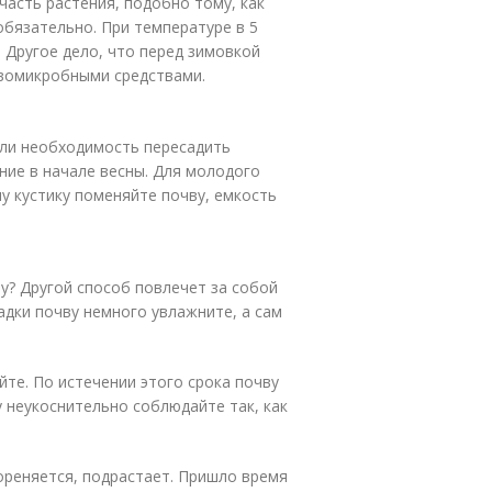
асть растения, подобно тому, как
 обязательно. При температуре в 5
 Другое дело, что перед зимовкой
вомикробными средствами.
ь ли необходимость пересадить
ние в начале весны. Для молодого
у кустику поменяйте почву, емкость
у? Другой способ повлечет за собой
адки почву немного увлажните, а сам
те. По истечении этого срока почву
 неукоснительно соблюдайте так, как
ореняется, подрастает. Пришло время