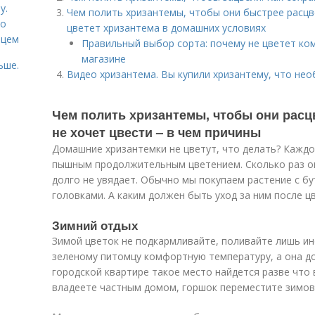
у.
Чем полить хризантемы, чтобы они быстрее расцв
со
цветет хризантема в домашних условиях
рцем
Правильный выбор сорта: почему не цветет ко
магазине
ьше.
Видео хризантема. Вы купили хризантему, что нео
Чем полить хризантемы, чтобы они расц
не хочет цвести – в чем причины
Домашние хризантемки не цветут, что делать? Каждо
пышным продолжительным цветением. Сколько раз они
долго не увядает. Обычно мы покупаем растение с б
головками. А каким должен быть уход за ним после ц
Зимний отдых
Зимой цветок не подкармливайте, поливайте лишь ин
зеленому питомцу комфортную температуру, а она до
городской квартире такое место найдется разве что 
владеете частным домом, горшок переместите зимова