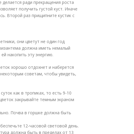
е делается ради прекращения роста
зволяет получить густой куст. Иначе
сь. Второй раз прищипните кустик с
тники, они цветут не один год
 хризантема должна иметь немалый
 ей накопить эту энергию.
цветок хорошо отдохнет и наберется
ь некоторым советам, чтобы увидеть,
ток как в тропиках, то есть 9-10
 цветок закрывайте темным экраном
льно. Почва в горшке должна быть
обеспечьте 12-часовой световой день.
ура должна быть в пределах от 13