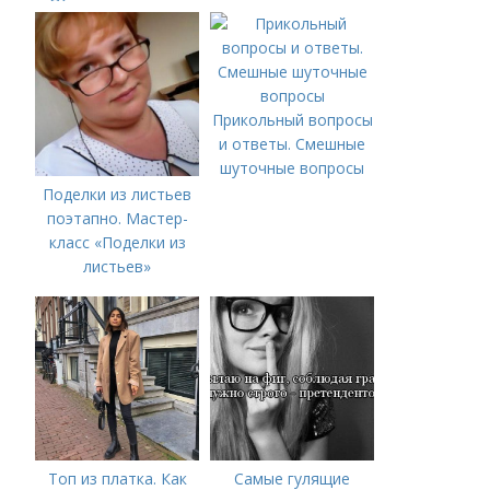
Общие сочетания
горячих клавиш
Windows, для работы
с текстом, окнами и
другими элементами
Прикольный вопросы
и ответы. Смешные
шуточные вопросы
Поделки из листьев
поэтапно. Мастер-
класс «Поделки из
листьев»
Топ из платка. Как
Самые гулящие