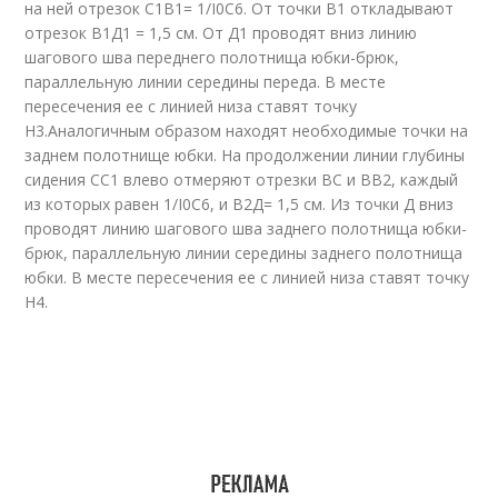
на ней отрезок С1В1= 1/I0С6. От точки В1 откладывают
отрезок В1Д1 = 1,5 см. От Д1 проводят вниз линию
шагового шва переднего полотнища юбки-брюк,
параллельную линии середины переда. В месте
пересечения ее с линией низа ставят точку
Н3.Аналогичным образом находят необходимые точки на
заднем полотнище юбки. На продолжении линии глубины
сидения СС1 влево отмеряют отрезки ВС и ВВ2, каждый
из которых равен 1/I0С6, и В2Д= 1,5 см. Из точки Д вниз
проводят линию шагового шва заднего полотнища юбки-
брюк, параллельную линии середины заднего полотнища
юбки. В месте пересечения ее с линией низа ставят точку
Н4.