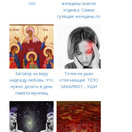
топ
женщины знаков
зодиака. Самые
гулящие женщины по
знаку зодиака
Заговор на веру
Точки на ушах
надежду любовь. Что
отвечающие. ТЕЛО
нужно делать в день
ЗАКАЛЯЮТ... УШИ
памяти мучениц
Веры, Надежды,
Любови и матери их
Софии 30 сентября
2022 года