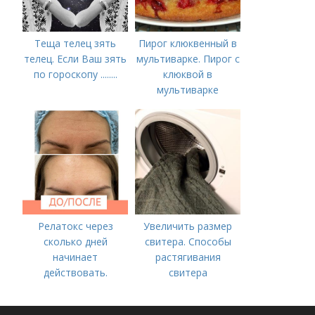
Теща телец зять
Пирог клюквенный в
телец. Если Ваш зять
мультиварке. Пирог с
по гороскопу ........
клюквой в
мультиварке
Релатокс через
Увеличить размер
сколько дней
свитера. Способы
начинает
растягивания
действовать.
свитера
Сравнение с
«Ботоксом»