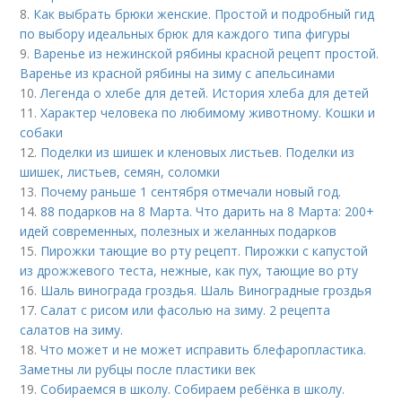
8.
Как выбрать брюки женские. Простой и подробный гид
по выбору идеальных брюк для каждого типа фигуры
9.
Варенье из нежинской рябины красной рецепт простой.
Варенье из красной рябины на зиму с апельсинами
10.
Легенда о хлебе для детей. История хлеба для детей
11.
Характер человека по любимому животному. Кошки и
собаки
12.
Поделки из шишек и кленовых листьев. Поделки из
шишек, листьев, семян, соломки
13.
Почему раньше 1 сентября отмечали новый год.
14.
88 подарков на 8 Марта. Что дарить на 8 Марта: 200+
идей современных, полезных и желанных подарков
15.
Пирожки тающие во рту рецепт. Пирожки с капустой
из дрожжевого теста, нежные, как пух, тающие во рту
16.
Шаль винограда гроздья. Шаль Виноградные гроздья
17.
Салат с рисом или фасолью на зиму. 2 рецепта
салатов на зиму.
18.
Что может и не может исправить блефаропластика.
Заметны ли рубцы после пластики век
19.
Собираемся в школу. Собираем ребёнка в школу.