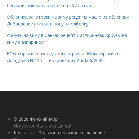
беспроигрышная лотерея на 237 лотов.
Облепиха заготовки на зиму рецепты масло из облепихи.
Добавление статьи в новую подборку
Арбузы на зиму в банках рецепт с аспирином. Арбузы на
зиму с аспирином
Юбка брюки со складками выкройка. Юбка-брюки со
складками №126 — выкройка из Burda 6/2020
© 2026 Женский Мир
Искусство быть женщиной
Контакты
Пользовательское соглашение