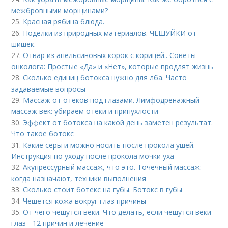
межбровными морщинами?
25.
Красная рябина блюда.
26.
Поделки из природных материалов. ЧЕШУЙКИ от
шишек.
27.
Отвар из апельсиновых корок с корицей.. Советы
онколога: Простые «Да» и «Нет», которые продлят жизнь
28.
Сколько единиц ботокса нужно для лба. Часто
задаваемые вопросы
29.
Массаж от отеков под глазами. Лимфодренажный
массаж век: убираем отёки и припухлости
30.
Эффект от ботокса на какой день заметен результат.
Что такое ботокс
31.
Какие серьги можно носить после прокола ушей.
Инструкция по уходу после прокола мочки уха
32.
Акупрессурный массаж, что это. Точечный массаж:
когда назначают, техники выполнения
33.
Сколько стоит ботекс на губы. Ботокс в губы
34.
Чешется кожа вокруг глаз причины
35.
От чего чешутся веки. Что делать, если чешутся веки
глаз - 12 причин и лечение