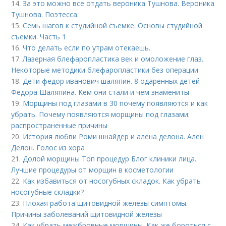
14.
За это можно все отдать вероника Тушнова. Вероника
Тушнова. Поэтесса.
15.
Семь шагов к студийной съемке. Основы студийной
съемки. Часть 1
16.
Что делать если по утрам отекаешь.
17.
Лазерная блефаропластика век и омоложение глаз.
Некоторые методики блефаропластики без операции
18.
Дети федор иванович шаляпин. 8 одаренных детей
Федора Шаляпина. Кем они стали и чем знамениты
19.
Морщины под глазами в 30 почему появляются и как
убрать. Почему появляются морщины под глазами:
распространенные причины
20.
История любви Роми шнайдер и алена делона. Ален
Делон. Голос из хора
21.
Долой морщины Топ процедур Блог клиники лица.
Лучшие процедуры от морщин в косметологии
22.
Как избавиться от носогубных складок. Как убрать
носогубные складки?
23.
Плохая работа щитовидной железы симптомы.
Причины заболеваний щитовидной железы
24.
Как убрать межбровные морщины. Как же бороться с